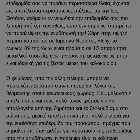
επιδερμίδα σας να παράγει περισσότερα έλαια, έχοντας
ως αποτέλεσμα περισσότερες ατέλειες και κηλίδες.
Ωστόσο, ακόμα κι αν νοιώθετε την επιδερμίδα σας πιο
λιπαρή από ό,τι συνήθως, αυτό δεν σημαίνει ότι πρέπει
να παραλείψετε την ενυδάτωσή της! Χάρη στην υψηλή
περιεκτικότητά του σε Ιαματικό Νερό της Vichy, το
Minéral 89 της Vichy είναι πλούσιο σε 15 απαραίτητα
μεταλλικά στοιχεία, ενώ η δροσερή, μεταξένια υφή του
είναι ιδανική για τις ζεστές μέρες του καλοκαιριού.
Ο χειμώνας, από την άλλη πλευρά, μπορεί να
προκαλέσει ξηρότητα στην επιδερμίδα, λόγω της
θέρμανσης στους εσωτερικούς χώρους. Και, μολονότι η
απολέπιση είναι ένας πολύ καλός τρόπος για να
απαλλαγείτε από την ξηρότητα και το ξεφλούδισμα στο
σώμα σας, μερικά απολεπιστικά είναι πολύ σκληρά για
την ευαίσθητη επιδερμίδα του προσώπου· πράγμα που
σημαίνει ότι, όταν μιλάμε για προστασία της επιδερμίδας
από την αφυδάτωση, η πρόληψη είναι η καλύτερη