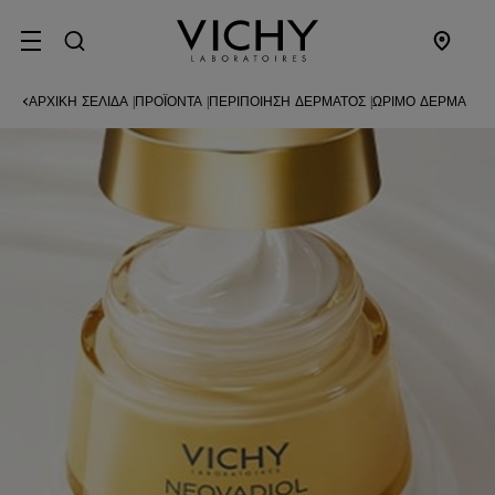
SITE MENU
ΑΡΧΙΚΉ ΣΕΛΊΔΑ
ΠΡΟΪΌΝΤΑ
ΠΕΡΙΠΟΊΗΣΗ ΔΈΡΜΑΤΟΣ
ΏΡΙΜΟ ΔΈΡΜΑ
|
|
|