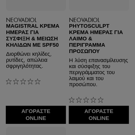
NEOVADIOL
NEOVADIOL
MAGISTRAL ΚΡΕΜΑ
PHYTOSCULPT
ΗΜΕΡΑΣ ΓΙΑ
ΚΡΈΜΑ ΗΜΈΡΑΣ ΓΙΑ
ΣΥΣΦΙΞΗ & ΜΕΙΩΣΗ
ΛΑΙΜΌ &
ΚΗΛΙΔΩΝ ΜΕ SPF50
ΠΕΡΊΓΡΑΜΜΑ
ΠΡΟΣΏΠΟΥ
Διορθώνει κηλίδες,
ρυτίδες, απώλεια
Η λύση επανασμίλευσης
σφριγηλότητας.
και σύσφιξης του
περιγράμματος του
λαιμού και του
προσώπου.
0/5
0/5
ΑΓΟΡΑΣΤΕ
ΑΓΟΡΑΣΤΕ
ONLINE
ONLINE