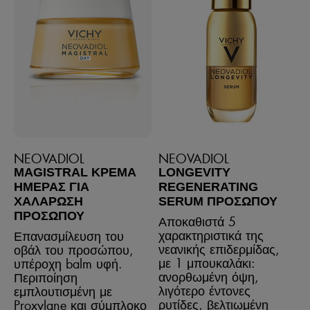
NEOVADIOL
NEOVADIOL
MAGISTRAL ΚΡΈΜΑ
LONGEVITY
ΗΜΈΡΑΣ ΓΙΑ
REGENERATING
ΧΑΛΆΡΩΣΗ
SERUM ΠΡΟΣΏΠΟΥ
ΠΡΟΣΏΠΟΥ
Αποκαθιστά 5
χαρακτηριστικά της
Επανασμίλευση του
νεανικής επιδερμίδας,
οβάλ του προσώπου,
με 1 μπουκαλάκι:
υπέροχη balm υφή.
ανορθωμένη όψη,
Περιποίηση
λιγότερο έντονες
εμπλουτισμένη με
ρυτίδες, βελτιωμένη
Proxylane και σύμπλοκο