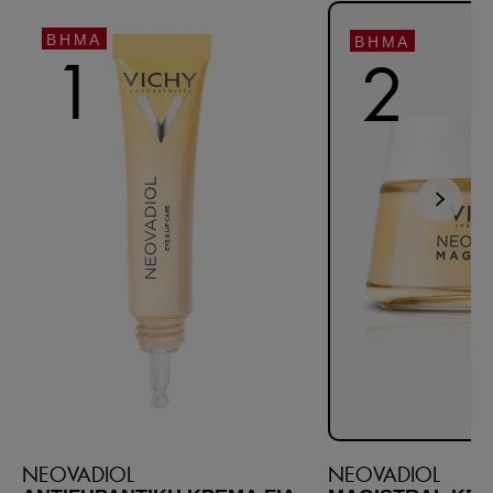
ΒΉΜΑ
ΒΉΜΑ
1
2
NEOVADIOL
NEOVADIOL