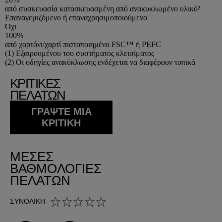
από συσκευασία κατασκευασμένη από ανακυκλωμένο υλικό²
Επαναγεμιζόμενο ή επαναχρησιμοποιούμενο
Όχι
100%
από χαρτόνι/χαρτί πιστοποιημένο FSC™ ή PEFC
Footnotes
(1) Εξαιρουμένου του συστήματος κλεισίματος
(2) Οι οδηγίες ανακύκλωσης ενδέχεται να διαφέρουν τοπικά
ΚΡΙΤΙΚΕΣ
ΠΕΛΑΤΩΝ
ΓΡΆΨΤΕ ΜΙΑ
ΚΡΙΤΙΚΉ
ΜΈΣΕΣ
ΒΑΘΜΟΛΟΓΊΕΣ
ΠΕΛΑΤΏΝ
0,0 out of 5 stars
ΣΥΝΟΛΙΚΉ