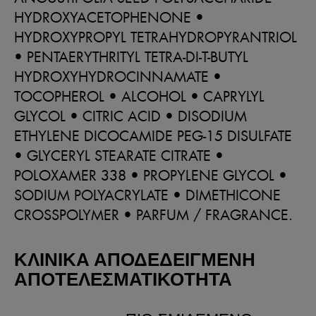
HYDROXYACETOPHENONE •
HYDROXYPROPYL TETRAHYDROPYRANTRIOL
• PENTAERYTHRITYL TETRA-DI-T-BUTYL
HYDROXYHYDROCINNAMATE •
TOCOPHEROL • ALCOHOL • CAPRYLYL
GLYCOL • CITRIC ACID • DISODIUM
ETHYLENE DICOCAMIDE PEG-15 DISULFATE
• GLYCERYL STEARATE CITRATE •
POLOXAMER 338 • PROPYLENE GLYCOL •
SODIUM POLYACRYLATE • DIMETHICONE
CROSSPOLYMER • PARFUM / FRAGRANCE.
ΚΛΙΝΙΚΑ ΑΠΟΔΕΔΕΙΓΜΕΝΗ
ΑΠΟΤΕΛΕΣΜΑΤΙΚΟΤΗΤΑ