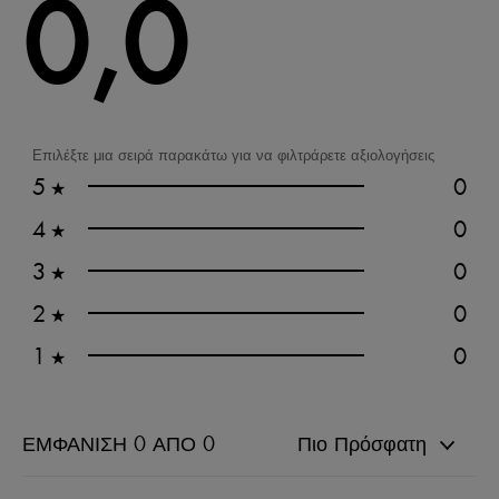
0,0
Επιλέξτε μια σειρά παρακάτω για να φιλτράρετε αξιολογήσεις
5
0
★
4
0
★
3
0
★
2
0
★
1
0
★
ΕΜΦΆΝΙΣΗ 0 ΑΠΌ 0
Πιο Πρόσφατη