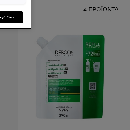
4 ΠΡΟΪΌΝΤΑ
οχή όλων