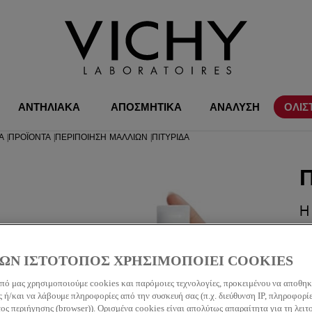
ΑΝΤΗΛΙΑΚΑ
ΑΠΟΣΜΗΤΙΚΑ
ΑΝΑΛΥΣΗ
ΟΛΙΣ
ΔΑ
ΠΡΟΪΌΝΤΑ
ΠΕΡΙΠΟΊΗΣΗ ΜΑΛΛΙΏΝ
ΠΙΤΥΡΊΔΑ
|
|
|
H
π
π
π
ΩΝ ΙΣΤΟΤΟΠΟΣ ΧΡΗΣΙΜΟΠΟΙΕΙ COOKIES
κ
πό μας χρησιμοποιούμε cookies και παρόμοιες τεχνολογίες, προκειμένου να αποθη
σ
 ή/και να λάβουμε πληροφορίες από την συσκευή σας (π.χ. διεύθυνση IP, πληροφορί
ς περιήγησης (browser)). Ορισμένα cookies είναι απολύτως απαραίτητα για τη λειτ