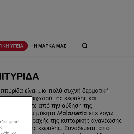
ΤΙΚΗ ΥΓΕΙΑ
Η ΜΑΡΚΑ ΜΑΣ
ΠΙΤΥΡΊΔΑ
 πιτυρίδα είναι μια πολύ συχνή δερματική
άθηση του τριχωτού της κεφαλής και
ροκαλείται είτε από την αύξηση της
αρουσίας του μύκητα Malassezia είτε λόγω
άποιας διαταραχής της κυτταρικής ανανέωσης
κεύσουμε στη
το τριχωτό της κεφαλής. Συνοδεύεται από
ες
ουργία του