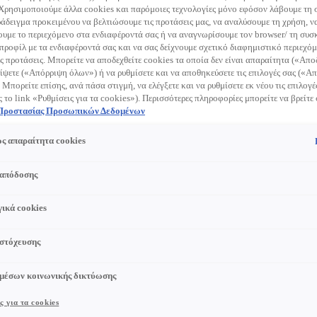
κ
 Χρησιμοποιούμε άλλα cookies και παρόμοιες τεχνολογίες μόνο εφόσον λάβουμε τη
π
ράδειγμα προκειμένου να βελτιώσουμε τις προτάσεις μας, να αναλύσουμε τη χρήση, ν
ο
με το περιεχόμενο στα ενδιαφέροντά σας ή να αναγνωρίσουμε τον browser/ τη συσκ
προφίλ με τα ενδιαφέροντά σας και να σας δείχνουμε σχετικό διαφημιστικό περιεχόμ
δ
ς προτάσεις. Μπορείτε να αποδεχθείτε cookies τα οποία δεν είναι απαραίτητα («Απ
δ
ίψετε («Απόρριψη όλων») ή να ρυθμίσετε και να αποθηκεύσετε τις επιλογές σας («
 Μπορείτε επίσης, ανά πάσα στιγμή, να ελέγξετε και να ρυθμίσετε εκ νέου τις επιλογέ
έ
ς το link «Ρυθμίσεις για τα cookies»). Περισσότερες πληροφορίες μπορείτε να βρείτε
σ
 Προστασίας Προσωπικών Δεδομένων
Τ
σ
ς απαραίτητα cookies
σ
 απόδοσης
τ
τ
ικά cookies
ε
κ
 στόχευσης
ν
δ
 μέσων κοινωνικής δικτύωσης
π
ς για τα cookies