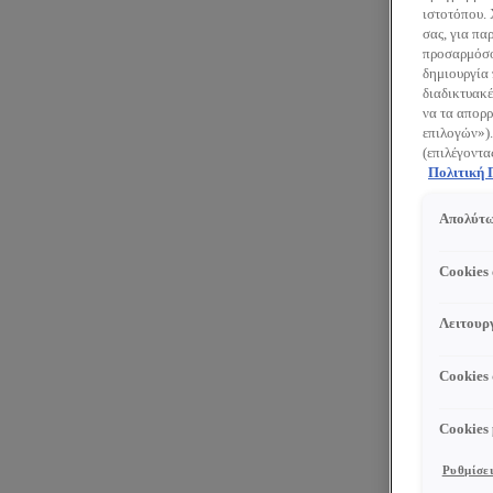
ιστοτόπου.
σας, για πα
προσαρμόσου
δημιουργία 
διαδικτυακέ
να τα απορρ
επιλογών»).
(επιλέγοντα
Πολιτική
Απολύτω
Cookies
Λειτουργ
Cookies
Cookies
Ρυθμίσει