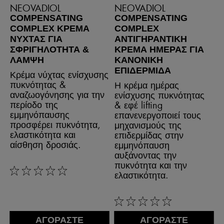
NEOVADIOL
NEOVADIOL
COMPENSATING
COMPENSATING
COMPLEX ΚΡΈΜΑ
COMPLEX
ΝΎΧΤΑΣ ΓΙΑ
ΑΝΤΙΓΗΡΑΝΤΙΚΉ
ΣΦΡΙΓΗΛΌΤΗΤΑ &
ΚΡΈΜΑ ΗΜΈΡΑΣ ΓΙΑ
ΛΆΜΨΗ
ΚΑΝΟΝΙΚΉ
ΕΠΙΔΕΡΜΊΔΑ
Κρέμα νύχτας ενίσχυσης
πυκνότητας &
Η κρέμα ημέρας
αναζωογόνησης για την
ενίσχυσης πυκνότητας
περίοδο της
& εφέ lifting
εμμηνόπαυσης
επανενεργοποιεί τους
προσφέρει πυκνότητα,
μηχανισμούς της
ελαστικότητα και
επιδερμίδας στην
αίσθηση δροσιάς.
εμμηνόπαυση
αυξάνοντας την
πυκνότητα και την
ελαστικότητα.
0/5
0/5
ΑΓΟΡΑΣΤΕ
ΑΓΟΡΑΣΤΕ