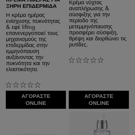
Κρέμα νύχτας
ΞΗΡΉ ΕΠΙΔΕΡΜΊΔΑ
αναπλήρωσης &
σύσφιξης για την
Η κρέμα ημέρας
περίοδο της
ενίσχυσης πυκνότητας
μετεμμηνόπαυσης
& εφέ lifting​
προσφέρει σύσφιξη,
επανενεργοποιεί τους
θρέψη και διορθώνει τις
μηχανισμούς της
ρυτίδες.
επιδερμίδας​ στην
εμμηνόπαυση
αυξάνοντας την
πυκνότητα και​ την
0/5
ελαστικότητα.
0/5
ΑΓΟΡΑΣΤΕ
ΑΓΟΡΑΣΤΕ
ONLINE
ONLINE