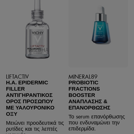
LIFTACTIV
MINERAL89
H.A. EPIDERMIC
PROBIOTIC
FILLER
FRACTIONS
ΑΝΤΙΓΗΡΑΝΤΙΚΌΣ
BOOSTER
ΟΡΌΣ ΠΡΟΣΏΠΟΥ
ΑΝΆΠΛΑΣΗΣ &
ΜΕ ΥΑΛΟΥΡΟΝΙΚΌ
ΕΠΑΝΌΡΘΩΣΗΣ
ΟΞΎ
Το serum επανόρθωσης
που ενδυναμώνει την
Μειώνει προοδευτικά τις
επιδερμίδα.
ρυτίδες και τις λεπτές