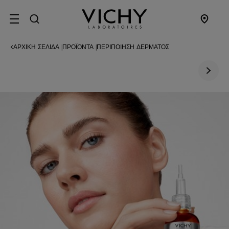
SITE MENU
ΑΡΧΙΚΉ ΣΕΛΊΔΑ
ΠΡΟΪΌΝΤΑ
ΠΕΡΙΠΟΊΗΣΗ ΔΈΡΜΑΤΟΣ
|
|