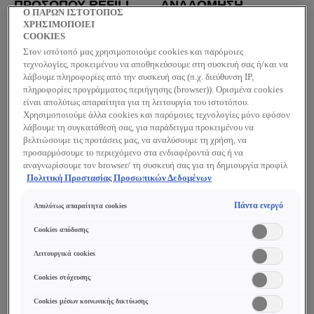
ΠΡΟΣΏΠΟΥ REFILL
ΑΝΑΔΌΜΗΣΗ
Ο ΠΑΡΩΝ ΙΣΤΟΤΟΠΟΣ
ΠΡΟΣΏΠΟΥ
«Γεμίζει» ορατά την
ΧΡΗΣΙΜΟΠΟΙΕΙ
επιδερμίδα, με
Ορατή αναπλήρωση του
COOKIES
αποτέλεσμα μακράς
όγκου σε 5 βασικές
Στον ιστότοπό μας χρησιμοποιούμε cookies και παρόμοιες
διάρκειας.
περιοχές του προσώπου
τεχνολογίες, προκειμένου να αποθηκεύσουμε στη συσκευή σας ή/και να
λάβουμε πληροφορίες από την συσκευή σας (π.χ. διεύθυνση IP,
πληροφορίες προγράμματος περιήγησης (browser)). Ορισμένα cookies
είναι απολύτως απαραίτητα για τη λειτουργία του ιστοτόπου.
0/5
0/5
Χρησιμοποιούμε άλλα cookies και παρόμοιες τεχνολογίες μόνο εφόσον
λάβουμε τη συγκατάθεσή σας, για παράδειγμα προκειμένου να
ΑΓΟΡΑΣΤΕ
ΑΓΟΡΑΣΤΕ
βελτιώσουμε τις προτάσεις μας, να αναλύσουμε τη χρήση, να
ONLINE
ONLINE
προσαρμόσουμε το περιεχόμενο στα ενδιαφέροντά σας ή να
αναγνωρίσουμε τον browser/ τη συσκευή σας για τη δημιουργία προφίλ
με τα ενδιαφέροντά σας και να σας δείχνουμε σχετικό διαφημιστικό
Πολιτική Προστασίας Προσωπικών Δεδομένων
περιεχόμενο σε άλλες διαδικτυακές προτάσεις. Μπορείτε να αποδεχθείτε
cookies τα οποία δεν είναι απαραίτητα («Αποδοχή όλων»), να τα
Πάντα ενεργό
Απολύτως απαραίτητα cookies
απορρίψετε («Απόρριψη όλων») ή να ρυθμίσετε και να αποθηκεύσετε τις
επιλογές σας («Αποθήκευση επιλογών»). Μπορείτε επίσης, ανά πάσα
Cookies απόδοσης
στιγμή, να ελέγξετε και να ρυθμίσετε εκ νέου τις επιλογές σας
(επιλέγοντας το link «Ρυθμίσεις για τα cookies»). Περισσότερες
Λειτουργικά cookies
πληροφορίες μπορείτε να βρείτε στην
Cookies στόχευσης
Cookies μέσων κοινωνικής δικτύωσης