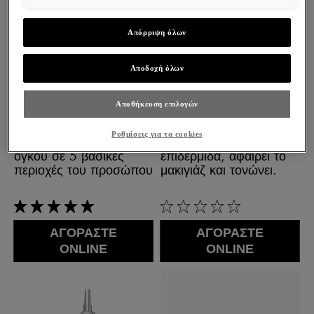
Απόρριψη όλων
Αποδοχή όλων
NEOVADIOL
PURETE THERMALE
LONGEVITY ΚΡΈΜΑ
ΓΑΛΆΚΤΩΜΑ
Αποθήκευση επιλογών
ΑΝΑΔΌΜΗΣΗΣ
ΚΑΘΑΡΙΣΜΟΎ
ΠΡΟΣΏΠΟΥ
ΠΡΟΣΏΠΟΥ 3 ΣΕ 1
Ρυθμίσεις για τα cookies
Ορατή αναπλήρωση του
Καθαρίζει την
όγκου σε 5 βασικές
επιδερμίδα, αφαιρεί το
περιοχές του προσώπου
μακιγιάζ και τονώνει.
5/5
0/5
ΑΓΟΡΑΣΤΕ
ΑΓΟΡΑΣΤΕ
ONLINE
ONLINE