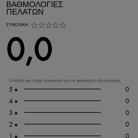
ΒΑΘΜΟΛΟΓΊΕΣ
ΠΕΛΑΤΏΝ
0,0 out of 5 stars
ΣΥΝΟΛΙΚΉ
0,0
Επιλέξτε μια σειρά παρακάτω για να φιλτράρετε αξιολογήσεις
5
0
★
4
0
★
3
0
★
2
0
★
1
0
★