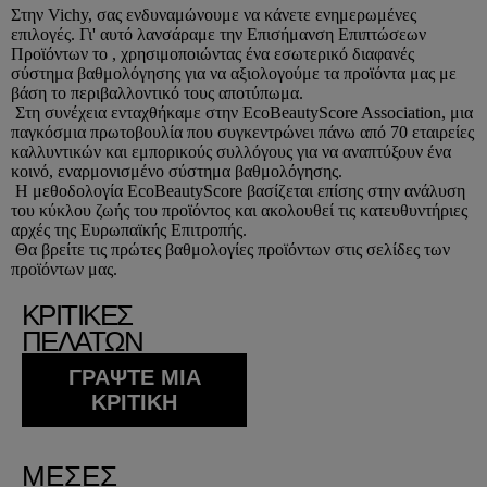
Στην
Vichy
, σας ενδυναμώνουμε να κάνετε ενημερωμένες
επιλογές. Γι' αυτό λανσάραμε την Επισήμανση Επιπτώσεων
Προϊόντων το , χρησιμοποιώντας ένα εσωτερικό διαφανές
σύστημα βαθμολόγησης για να αξιολογούμε τα προϊόντα μας με
βάση το περιβαλλοντικό τους αποτύπωμα.
Στη συνέχεια ενταχθήκαμε στην EcoBeautyScore Association, μια
παγκόσμια πρωτοβουλία που συγκεντρώνει πάνω από 70 εταιρείες
καλλυντικών και εμπορικούς συλλόγους για να αναπτύξουν ένα
κοινό, εναρμονισμένο σύστημα βαθμολόγησης.
Η μεθοδολογία EcoBeautyScore βασίζεται επίσης στην ανάλυση
του κύκλου ζωής του προϊόντος και ακολουθεί τις κατευθυντήριες
αρχές της Ευρωπαϊκής Επιτροπής.
Θα βρείτε τις πρώτες βαθμολογίες προϊόντων στις σελίδες των
προϊόντων μας.
ΚΡΙΤΙΚΕΣ
ΠΕΛΑΤΩΝ
ΓΡΆΨΤΕ ΜΙΑ
ΚΡΙΤΙΚΉ
ΜΈΣΕΣ