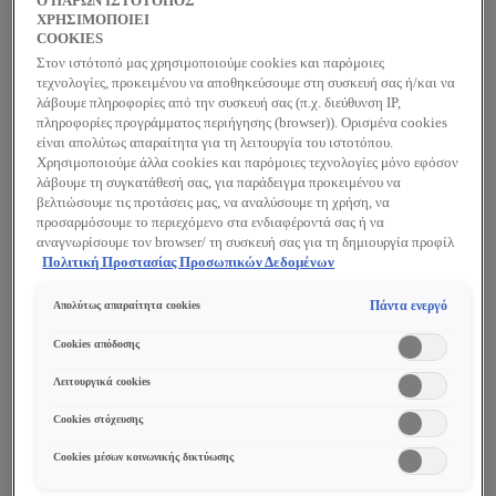
Ο ΠΑΡΩΝ ΙΣΤΟΤΟΠΟΣ
προβλήματα του τριχωτού ενδιάμεσα από τα
ΧΡΗΣΙΜΟΠΟΙΕΙ
COOKIES
λουσίματα.
Στον ιστότοπό μας χρησιμοποιούμε cookies και παρόμοιες
τεχνολογίες, προκειμένου να αποθηκεύσουμε στη συσκευή σας ή/και να
* Αυτοαξιολόγηση, 33 άτομα, χρήση για 21 ημέρες.
λάβουμε πληροφορίες από την συσκευή σας (π.χ. διεύθυνση IP,
πληροφορίες προγράμματος περιήγησης (browser)). Ορισμένα cookies
είναι απολύτως απαραίτητα για τη λειτουργία του ιστοτόπου.
Οφέλη
Χρησιμοποιούμε άλλα cookies και παρόμοιες τεχνολογίες μόνο εφόσον
λάβουμε τη συγκατάθεσή σας, για παράδειγμα προκειμένου να
24ωρη αποδεδειγμένη αποτελεσματικότητα*
βελτιώσουμε τις προτάσεις μας, να αναλύσουμε τη χρήση, να
προσαρμόσουμε το περιεχόμενο στα ενδιαφέροντά σας ή να
ενάντια στην αυξημένη παραγωγή
αναγνωρίσουμε τον browser/ τη συσκευή σας για τη δημιουργία προφίλ
σμήγματος, τον πολλαπλασιασμό των
με τα ενδιαφέροντά σας και να σας δείχνουμε σχετικό διαφημιστικό
Πολιτική Προστασίας Προσωπικών Δεδομένων
περιεχόμενο σε άλλες διαδικτυακές προτάσεις. Μπορείτε να αποδεχθείτε
μυκήτων, τη δυσφορία, την αποδυνάμωση
cookies τα οποία δεν είναι απαραίτητα («Αποδοχή όλων»), να τα
Πάντα ενεργό
Απολύτως απαραίτητα cookies
του επιδερμιδικού φραγμού, την οξείδωση,
απορρίψετε («Απόρριψη όλων») ή να ρυθμίσετε και να αποθηκεύσετε τις
επιλογές σας («Αποθήκευση επιλογών»). Μπορείτε επίσης, ανά πάσα
Cookies απόδοσης
τον κνησμό, τις νιφάδες & τις πλάκες, την
στιγμή, να ελέγξετε και να ρυθμίσετε εκ νέου τις επιλογές σας
αίσθηση τραβήγματος, την ερυθρότητα και τις
(επιλέγοντας το link «Ρυθμίσεις για τα cookies»). Περισσότερες
Λειτουργικά cookies
πληροφορίες μπορείτε να βρείτε στην
οσμές, για συνολική βελτίωση της υγείας του
Cookies στόχευσης
τριχωτού.
Cookies μέσων κοινωνικής δικτύωσης
* Αυτοαξιολόγηση, 33 άτομα, χρήση για 21 ημέρες.