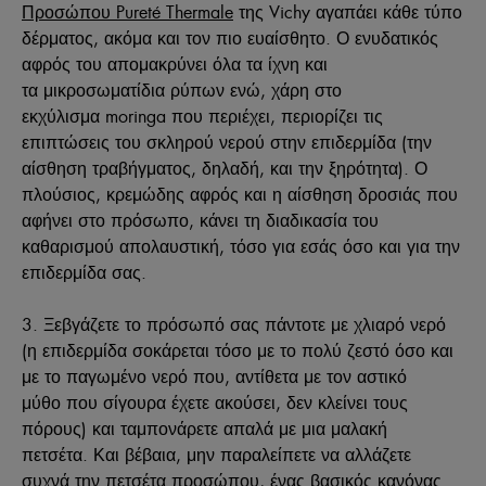
Προσώπου Pureté Thermale
της Vichy αγαπάει κάθε τύπο
δέρματος, ακόμα και τον πιο ευαίσθητο. Ο ενυδατικός
αφρός του απομακρύνει όλα τα ίχνη και
τα μικροσωματίδια ρύπων ενώ, χάρη στο
εκχύλισμα moringa που περιέχει, περιορίζει τις
επιπτώσεις του σκληρού νερού στην επιδερμίδα (την
αίσθηση τραβήγματος, δηλαδή, και την ξηρότητα). Ο
πλούσιος, κρεμώδης αφρός και η αίσθηση δροσιάς που
αφήνει στο πρόσωπο, κάνει τη διαδικασία του
καθαρισμού απολαυστική, τόσο για εσάς όσο και για την
επιδερμίδα σας.
3. Ξεβγάζετε το πρόσωπό σας πάντοτε με χλιαρό νερό
(η επιδερμίδα σοκάρεται τόσο με το πολύ ζεστό όσο και
με το παγωμένο νερό που, αντίθετα με τον αστικό
μύθο που σίγουρα έχετε ακούσει, δεν κλείνει τους
πόρους) και ταμπονάρετε απαλά με μια μαλακή
πετσέτα. Και βέβαια, μην παραλείπετε να αλλάζετε
συχνά την πετσέτα προσώπου, ένας βασικός κανόνας