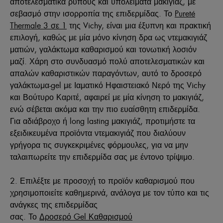
αποτελεσματικά ρύπους και υπολείματα μακιγιάζ, με
σεβασμό στην ισορροπία της επιδερμίδας. Το
Pureté
Thermale 3 σε 1
της Vichy, είναι μια έξυπνη και πρακτική
επιλογή, καθώς με μία μόνο κίνηση δρα ως ντεμακιγιάζ
ματιών, γαλάκτωμα καθαρισμού και τονωτική λοσιόν
μαζί. Χάρη στο συνδυασμό πολύ αποτελεσματικών και
απαλών καθαριστικών παραγόντων, αυτό το δροσερό
γαλάκτωμα-gel με Ιαματικό Ηφαιστειακό Νερό της Vichy
και Βούτυρο Καριτέ, αφαιρεί με μία κίνηση το μακιγιάζ,
ενώ σέβεται ακόμα και την πιο ευαίσθητη επιδερμίδα.
Για αδιάβροχο ή long lasting μακιγιάζ, προτιμήστε τα
εξειδικευμένα προϊόντα ντεμακιγιάζ που διαλύουν
γρήγορα τις συγκεκριμένες φόρμουλες, για να μην
ταλαιπωρείτε την επιδερμίδα σας με έντονο τρίψιμο.
2. Επιλέξτε με προσοχή το προϊόν καθαρισμού που
χρησιμοποιείτε καθημερινά, ανάλογα με τον τύπο και τις
ανάγκες της επιδερμίδας
σας. Το
Δροσερό Gel Καθαρισμού