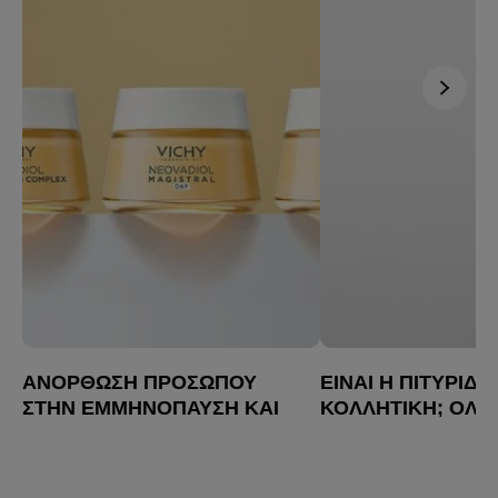
ΑΝΌΡΘΩΣΗ ΠΡΟΣΏΠΟΥ
ΕΊΝΑΙ Η ΠΙΤΥΡΊΔΑ
ΣΤΗΝ ΕΜΜΗΝΌΠΑΥΣΗ ΚΑΙ
ΚΟΛΛΗΤΙΚΉ; ΌΛΑ
ΜΕΤΆ: ΤΟ
ΠΡΈΠΕΙ ΝΑ ΞΈΡΕΙ
ΙΔΑΝΙΚΌ SKINCARE