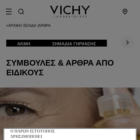
SITE MENU
ΑΡΧΙΚΉ ΣΕΛΊΔΑ
ΆΡΘΡΑ
|
ΑΚΜΉ
ΣΗΜΑΔΙΑ ΓΗΡΑΝΣΗΣ
ΣΥΜΒΟΥΛΈΣ & ΆΡΘΡΑ ΑΠΌ
ΕΙΔΙΚΟΎΣ
Ο ΠΑΡΩΝ ΙΣΤΟΤΟΠΟΣ
ΧΡΗΣΙΜΟΠΟΙΕΙ