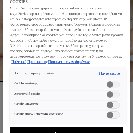
COOKIES
Στον ιστότοπό μας χρησιμοποιούμε cookies και παρόμοιες
τεχνολογίες, προκειμένου να αποθηκεύσουμε στη συσκευή σας ή/και να
λάβουμε πληροφορίες από την συσκευή σας (π.χ. διεύθυνση IP,
πληροφορίες προγράμματος περιήγησης (browser)). Ορισμένα cookies
είναι απολύτως απαραίτητα για τη λειτουργία του ιστοτόπου.
Χρησιμοποιούμε άλλα cookies και παρόμοιες τεχνολογίες μόνο εφόσον
λάβουμε τη συγκατάθεσή σας, για παράδειγμα προκειμένου να
βελτιώσουμε τις προτάσεις μας, να αναλύσουμε τη χρήση, να
προσαρμόσουμε το περιεχόμενο στα ενδιαφέροντά σας ή να
αναγνωρίσουμε τον browser/ τη συσκευή σας για τη δημιουργία προφίλ
με τα ενδιαφέροντά σας και να σας δείχνουμε σχετικό διαφημιστικό
Πολιτική Προστασίας Προσωπικών Δεδομένων
περιεχόμενο σε άλλες διαδικτυακές προτάσεις. Μπορείτε να αποδεχθείτε
cookies τα οποία δεν είναι απαραίτητα («Αποδοχή όλων»), να τα
Πάντα ενεργό
Απολύτως απαραίτητα cookies
απορρίψετε («Απόρριψη όλων») ή να ρυθμίσετε και να αποθηκεύσετε τις
επιλογές σας («Αποθήκευση επιλογών»). Μπορείτε επίσης, ανά πάσα
Cookies απόδοσης
στιγμή, να ελέγξετε και να ρυθμίσετε εκ νέου τις επιλογές σας
ΝΕΟ
(επιλέγοντας το link «Ρυθμίσεις για τα cookies»). Περισσότερες
Λειτουργικά cookies
NEOVADIOL
πληροφορίες μπορείτε να βρείτε στην
Cookies στόχευσης
MENO 5 BI-SERUM ΟΡΌΣ
Cookies μέσων κοινωνικής δικτύωσης
ΠΡΟΣΏΠΟΥ ΓΙΑ
ΕΥΑΊΣΘΗΤΟ ΔΈΡΜΑ
Απόρριψη όλων