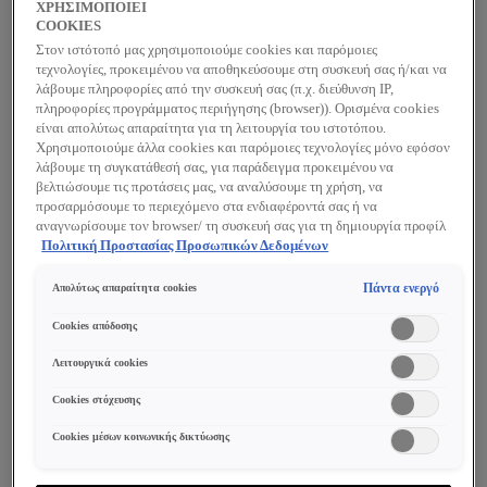
ΧΡΗΣΙΜΟΠΟΙΕΙ
COOKIES
Μη φαγεσωρογόνο μακιγιάζ vs
Στον ιστότοπό μας χρησιμοποιούμε cookies και παρόμοιες
τεχνολογίες, προκειμένου να αποθηκεύσουμε στη συσκευή σας ή/και να
φραγμένοι πόροι.
λάβουμε πληροφορίες από την συσκευή σας (π.χ. διεύθυνση IP,
πληροφορίες προγράμματος περιήγησης (browser)). Ορισμένα cookies
Η λέξη «φαγεσωρογόνος» προέρχεται από τους
είναι απολύτως απαραίτητα για τη λειτουργία του ιστοτόπου.
«φαγέσωρες» –ατέλειες που αποτελούν σύνηθες
Χρησιμοποιούμε άλλα cookies και παρόμοιες τεχνολογίες μόνο εφόσον
σύμπτωμα της επιδερμίδας με τάση ακμής και είναι
λάβουμε τη συγκατάθεσή σας, για παράδειγμα προκειμένου να
βελτιώσουμε τις προτάσεις μας, να αναλύσουμε τη χρήση, να
επίσης γνωστές ως φραγμένοι πόροι. Υπάρχουν δύο
προσαρμόσουμε το περιεχόμενο στα ενδιαφέροντά σας ή να
τύποι φαγεσώρων: οι ανοιχτοί και οι κλειστοί. Στους
αναγνωρίσουμε τον browser/ τη συσκευή σας για τη δημιουργία προφίλ
κλειστούς φαγέσωρες, τα λευκά στίγματα με απλά λόγια,
με τα ενδιαφέροντά σας και να σας δείχνουμε σχετικό διαφημιστικό
Πολιτική Προστασίας Προσωπικών Δεδομένων
περιεχόμενο σε άλλες διαδικτυακές προτάσεις. Μπορείτε να αποδεχθείτε
συσσωρεύεται σμήγμα κάτω από την επιφάνεια της
cookies τα οποία δεν είναι απαραίτητα («Αποδοχή όλων»), να τα
Πάντα ενεργό
Απολύτως απαραίτητα cookies
επιδερμίδας σχηματίζοντας ένα λευκό εξόγκωμα. Στους
απορρίψετε («Απόρριψη όλων») ή να ρυθμίσετε και να αποθηκεύσετε τις
ανοιχτούς φαγέσωρες, δηλαδή τα μαύρα στίγματα, το
επιλογές σας («Αποθήκευση επιλογών»). Μπορείτε επίσης, ανά πάσα
Cookies απόδοσης
στιγμή, να ελέγξετε και να ρυθμίσετε εκ νέου τις επιλογές σας
σμήγμα φτάνει στην επιφάνεια της επιδερμίδας, ανοίγει,
(επιλέγοντας το link «Ρυθμίσεις για τα cookies»). Περισσότερες
Λειτουργικά cookies
και έρχεται σε επαφή με τον αέρα αποκτώντας μαύρο
πληροφορίες μπορείτε να βρείτε στην
χρώμα[1].
Cookies στόχευσης
Cookies μέσων κοινωνικής δικτύωσης
Η ακμή είναι ένας συνδυασμός λευκών στιγμάτων,
μαύρων στιγμάτων, βακτηρίων και νεκρών κυττάρων,