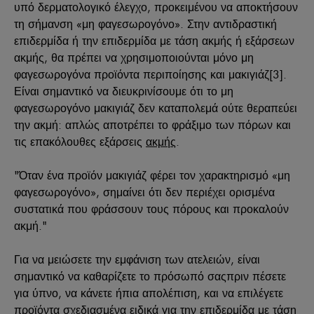
υπό δερματολογικό έλεγχο, προκειμένου να αποκτήσουν
τη σήμανση «μη φαγεσωρογόνο». Στην αντιδραστική
επιδερμίδα ή την επιδερμίδα με τάση ακμής ή εξάρσεων
ακμής, θα πρέπει να χρησιμοποιούνται μόνο μη
φαγεσωρογόνα προϊόντα περιποίησης και μακιγιάζ[3].
Είναι σημαντικό να διευκρινίσουμε ότι το μη
φαγεσωρογόνο μακιγιάζ δεν καταπολεμά ούτε θεραπεύει
την ακμή: απλώς αποτρέπει το φράξιμο των πόρων και
τις επακόλουθες εξάρσεις
ακμής
.
"Όταν ένα προϊόν μακιγιάζ φέρει τον χαρακτηρισμό «μη
φαγεσωρογόνο», σημαίνει ότι δεν περιέχει ορισμένα
συστατικά που φράσσουν τους πόρους και προκαλούν
ακμή."
Για να μειώσετε την εμφάνιση των ατελειών, είναι
σημαντικό να καθαρίζετε το πρόσωπό σαςπριν πέσετε
για ύπνο, να κάνετε ήπια απολέπιση, και να επιλέγετε
προϊόντα σχεδιασμένα ειδικά για την επιδερμίδα με τάση