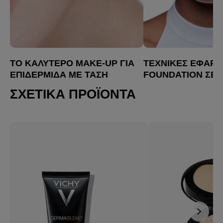
ΤΟ ΚΑΛΎΤΕΡΟ MAKE-UP ΓΙΑ
ΤΕΧΝΙΚΈΣ ΕΦΑΡ
ΕΠΙΔΕΡΜΊΔΑ ΜΕ ΤΆΣΗ
FOUNDATION ΣΕ 
ΑΚΜΉΣ
ΤΆΣΗ ΑΚΜΉΣ
ΣΧΕΤΙΚΆ ΠΡΟΪΌΝΤΑ
Αν θέλετε να καλύψ
ακμής, όπως ατέλει
ερυθρότητα και ουλ
ψάχνετε άλλο! Ρίξτε
στις συμβουλές των
μας για να επιτύχετ
ομοιόμορφη επιδερμ