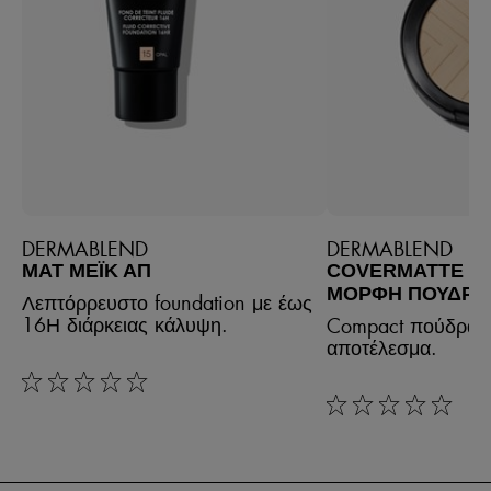
DERMABLEND
DERMABLEND
ΜΑΤ ΜΈΙΚ ΑΠ
COVERMATTE MA
ΜΟΡΦΉ ΠΟΎΔΡΑ
Λεπτόρρευστο foundation με έως
16Η διάρκειας κάλυψη.
Compact πούδρα γ
αποτέλεσμα.
rating: 0 out of 5
rating: 0 out of 5