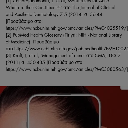
[1] Chularojanamontri, L. et al,'Moisturizers for Acne:
What are their Constituents?' στο The Journal of Clinical
and Aesthetic Dermatology 7.5 (2014) σ. 36-44
[Προσβάσιμο στο:
https://www.ncbi.nlm.nih.gov/pmc/articles/PMC4025519/]
[2] PubMed Health Glossary (Πηγή: NIH - National Library
of Medicine). Προσβάσιμο
στο:https://www.ncbi.nlm.nih.gov/pubmedhealth/PMHT00
[3] Kraft, J, et al, 'Management of acne' στο CMAJ 183.7
(2011) σ. 430-435 [Προσβάσιμο στο:
https://www.ncbi.nlm.nih.gov/pmc/articles/PMC3080563/]