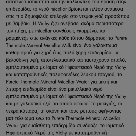
αποτελεσματικότητα και την καλλυντική του δράση στην
επιδερμίδα, το νερό micellar βρίσκεται πλέον ανάμεσα
στις πιο δημοφιλείς επιλογές στο ντεμακιγιάζ προσώπου
με βαμβάκι. Η Vichy έχει ανεβάσει ακόμα περισσότερο
τον πήχη, με micellar συνθέσεις «κομμένες και
ραμμένες» στις ανάγκες κάθε τύπου δέρματος: το Purete
Thermale Mineral Micellar Milk είναι ένα γαλάκτωμα
καθαρισμού για ξηρή έως πολύ ξηρή επιδερμίδα, με
βελούδινη υφή, αποτελεσματικό και ταυτόχρονα απαλό,
εμπλουτισμένο με Ιαματικό Ηφαιστειακό Νερό της Vichy
και καταπραϋντικές πολυφαινόλες λευκού τσαγιού, το
Purete Thermale Mineral Micellar Water
για μικτή και
λιπαρή επιδερμίδα είναι ένα μικυλλιακό νερό
εμπλουτισμένο με Ιαματικό Ηφαιστειακό Νερό της Vichy
και με γαλακτικό οξύ, το οποίο αφαιρεί το μακιγιάζ, τα
νεκρά κύτταρα, τη σκόνη και τους ρύπους αφήνοντας
ματ τελείωμα ενώ το Purete Thermale Mineral Micellar
Water για ευαίσθητη επιδερμίδα συνδυάζει το Ιαματικό
Ηφαιστειακό Νερό της Vichy με καταπραϋντική