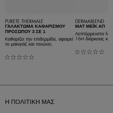
PURETE THERMALE
DERMABLEND
ΓΑΛΆΚΤΩΜΑ ΚΑΘΑΡΙΣΜΟΎ
ΜΑΤ ΜΈΙΚ ΑΠ
ΠΡΟΣΏΠΟΥ 3 ΣΕ 1
Λεπτόρρευστο fou
16Η διάρκειας κά
Καθαρίζει την επιδερμίδα, αφαιρεί
το μακιγιάζ και τονώνει.
rating: 0 out of 5
rating: 0 out of 5
Η ΠΟΛΙΤΙΚΗ ΜΑΣ