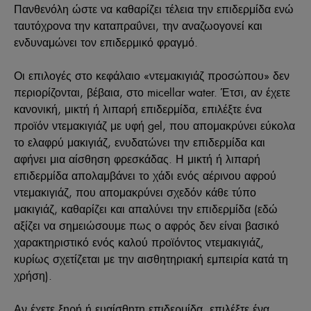
Πανθενόλη ώστε να καθαρίζει τέλεια την επιδερμίδα ενώ
ταυτόχρονα την καταπραΰνει, την αναζωογονεί και
ενδυναμώνει τον επιδερμικό φραγμό.
Οι επιλογές στο κεφάλαιο «ντεμακιγιάζ προσώπου» δεν
περιορίζονται, βέβαια, στο micellar water. Έτσι, αν έχετε
κανονική, μικτή ή λιπαρή επιδερμίδα, επιλέξτε ένα
προϊόν ντεμακιγιάζ με υφή gel, που απομακρύνει εύκολα
το ελαφρύ μακιγιάζ, ενυδατώνει την επιδερμίδα και
αφήνει μια αίσθηση φρεσκάδας. Η μικτή ή λιπαρή
επιδερμίδα απολαμβάνει το χάδι ενός αέρινου αφρού
ντεμακιγιάζ, που απομακρύνει σχεδόν κάθε τύπο
μακιγιάζ, καθαρίζει και απαλύνει την επιδερμίδα (εδώ
αξίζει να σημειώσουμε πως ο αφρός δεν είναι βασικό
χαρακτηριστικό ενός καλού προϊόντος ντεμακιγιάζ,
κυρίως σχετίζεται με την αισθητηριακή εμπειρία κατά τη
χρήση).
Αν έχετε ξηρή ή ευαίσθητη επιδερμίδα, επιλέξτε ένα