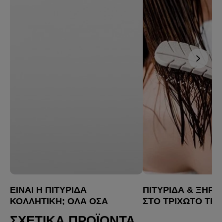
ΕΊΝΑΙ Η ΠΙΤΥΡΊΔΑ
ΠΙΤΥΡΊΔΑ & ΞΗΡ
ΚΟΛΛΗΤΙΚΉ; ΌΛΑ ΌΣΑ
ΣΤΟ ΤΡΙΧΩΤΌ ΤΗΣ
ΠΡΈΠΕΙ ΝΑ ΞΈΡΕΙΣ
ΚΕΦΑΛΉΣ: ΥΠΆΡΧ
ΣΧΕΤΙΚΆ ΠΡΟΪΌΝΤΑ