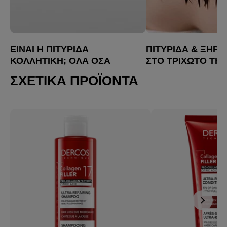
ΕΊΝΑΙ Η ΠΙΤΥΡΊΔΑ
ΠΙΤΥΡΊΔΑ & ΞΗΡ
ΚΟΛΛΗΤΙΚΉ; ΌΛΑ ΌΣΑ
ΣΤΟ ΤΡΙΧΩΤΌ ΤΗΣ
ΠΡΈΠΕΙ ΝΑ ΞΈΡΕΙΣ
ΚΕΦΑΛΉΣ: ΥΠΆΡΧ
ΣΧΕΤΙΚΆ ΠΡΟΪΌΝΤΑ