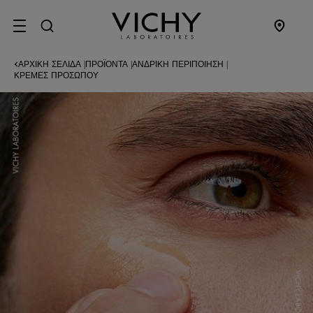
SITE MENU
ΑΡΧΙΚΉ ΣΕΛΊΔΑ
ΠΡΟΪΌΝΤΑ
ΑΝΔΡΙΚΉ ΠΕΡΙΠΟΊΗΣΗ
|
|
|
ΚΡΈΜΕΣ ΠΡΟΣΏΠΟΥ