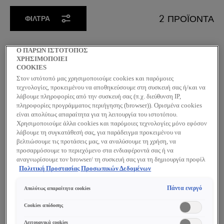
2 ΠΡΟΪΌΝΤΑ
ΦΊΛΤΡΑ
Ο ΠΑΡΩΝ ΙΣΤΟΤΟΠΟΣ
ΧΡΗΣΙΜΟΠΟΙΕΙ
COOKIES
Στον ιστότοπό μας χρησιμοποιούμε cookies και παρόμοιες
τεχνολογίες, προκειμένου να αποθηκεύσουμε στη συσκευή σας ή/και να
λάβουμε πληροφορίες από την συσκευή σας (π.χ. διεύθυνση IP,
πληροφορίες προγράμματος περιήγησης (browser)). Ορισμένα cookies
είναι απολύτως απαραίτητα για τη λειτουργία του ιστοτόπου.
Χρησιμοποιούμε άλλα cookies και παρόμοιες τεχνολογίες μόνο εφόσον
λάβουμε τη συγκατάθεσή σας, για παράδειγμα προκειμένου να
βελτιώσουμε τις προτάσεις μας, να αναλύσουμε τη χρήση, να
προσαρμόσουμε το περιεχόμενο στα ενδιαφέροντά σας ή να
αναγνωρίσουμε τον browser/ τη συσκευή σας για τη δημιουργία προφίλ
με τα ενδιαφέροντά σας και να σας δείχνουμε σχετικό διαφημιστικό
Πολιτική Προστασίας Προσωπικών Δεδομένων
περιεχόμενο σε άλλες διαδικτυακές προτάσεις. Μπορείτε να αποδεχθείτε
cookies τα οποία δεν είναι απαραίτητα («Αποδοχή όλων»), να τα
Πάντα ενεργό
Απολύτως απαραίτητα cookies
απορρίψετε («Απόρριψη όλων») ή να ρυθμίσετε και να αποθηκεύσετε τις
HOMME
VICHY HOMME
επιλογές σας («Αποθήκευση επιλογών»). Μπορείτε επίσης, ανά πάσα
Cookies απόδοσης
στιγμή, να ελέγξετε και να ρυθμίσετε εκ νέου τις επιλογές σας
STRUCTURE FORCE
HYDRA MAG C
(επιλέγοντας το link «Ρυθμίσεις για τα cookies»). Περισσότερες
Λειτουργικά cookies