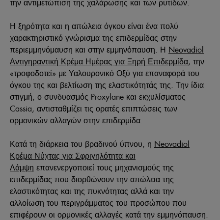
την αντιμετώπιση της χαλάρωσης και των ρυτίδων.
Η ξηρότητα και η απώλεια όγκου είναι ένα πολύ
χαρακτηριστικό γνώρισμα της επιδερμίδας στην
περιεμμηνόμαυση και στην εμμηνόπαυση. Η
Neovadiol
Αντιγηραντική Κρέμα Ημέρας για Ξηρή Επιδερμίδα
, την
«τροφοδοτεί» με Υαλουρονικό Οξύ για επαναφορά του
όγκου της και βελτίωση της ελαστικότητάς της. Την ίδια
στιγμή, ο συνδυασμός Proxylane και εκχυλίσματος
Cassia, αντισταθμίζει τις ορατές επιπτώσεις των
ορμονικών αλλαγών στην επιδερμίδα.
Κατά τη διάρκεια του βραδινού ύπνου, η
Neovadiol
Κρέμα Νύχτας για Σφριγηλότητα και
Λάμψη
επανενεργοποιεί τους μηχανισμούς της
επιδερμίδας που διορθώνουν την απώλεια της
ελαστικότητας και της πυκνότητας αλλά και την
αλλοίωση του περιγράμματος του προσώπου που
επιφέρουν οι ορμονικές αλλαγές κατά την εμμηνόπαυση.