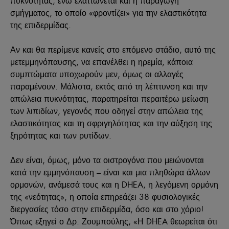
πυκνότητας, ενώ ελαττώνεται και η παραγωγή
σμήγματος, το οποίο «φροντίζει» για την ελαστικότητα
της επιδερμίδας.
Αν και θα περίμενε κανείς στο επόμενο στάδιο, αυτό της
μετεμμηνόπαυσης, να επανέλθει η ηρεμία, κάποια
συμπτώματα υποχωρούν μεν, όμως οι αλλαγές
παραμένουν. Μάλιστα, εκτός από τη λέπτυνση και την
απώλεια πυκνότητας, παρατηρείται περαιτέρω μείωση
των λιπιδίων, γεγονός που οδηγεί στην απώλεια της
ελαστικότητας και τη σφριγηλότητας και την αύξηση της
ξηρότητας και των ρυτίδων.
Δεν είναι, όμως, μόνο τα οιστρογόνα που μειώνονται
κατά την εμμηνόπαυση – είναι και μια πληθώρα άλλων
ορμονών, ανάμεσά τους και η DHEA, η λεγόμενη ορμόνη
της «νεότητας», η οποία επηρεάζει 38 φυσιολογικές
διεργασίες τόσο στην επιδερμίδα, όσο και στο χόριο!
Όπως εξηγεί ο Δρ. Ζουμπούλης, «Η DHEA θεωρείται ότι