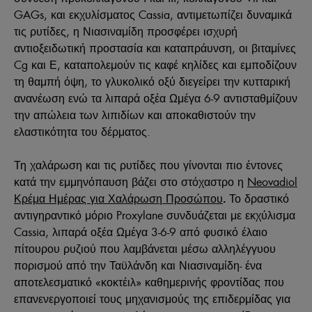
GAGs, και εκχυλίσματος Cassia, αντιμετωπίζει δυναμικά
τις ρυτίδες, η Νιασιναμίδη προσφέρει ισχυρή
αντιοξειδωτική προστασία και καταπράυνση, οι βιταμίνες
Cg και Ε, καταπολεμούν τις καφέ κηλίδες και εμποδίζουν
τη θαμπή όψη, το γλυκολικό οξύ διεγείρει την κυτταρική
ανανέωση ενώ τα λιπαρά οξέα Ωμέγα 6-9 αντισταθμίζουν
την απώλεια των λιπιδίων και αποκαθιστούν την
ελαστικότητα του δέρματος.
Τη χαλάρωση και τις ρυτίδες που γίνονται πιο έντονες
κατά την εμμηνόπαυση βάζει στο στόχαστρο η
Neovadiol
Κρέμα Ημέρας για Χαλάρωση Προσώπου
Το δραστικό
.
αντιγηραντικό μόριο Proxylane συνδυάζεται με εκχύλισμα
Cassia, λιπαρά οξέα Ωμέγα 3-6-9 από φυσικό έλαιο
πίτουρου ρυζιού που λαμβάνεται μέσω αλληλέγγυου
πορισμού από την Ταϋλάνδη και Νιασιναμίδη- ένα
αποτελεσματικό «κοκτέιλ» καθημερινής φροντίδας που
επανενεργοποιεί τους μηχανισμούς της επιδερμίδας για