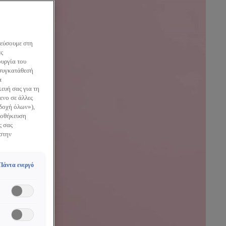
κεύσουμε στη
ες
ουργία του
 συγκατάθεσή
α
ευή σας για τη
ενο σε άλλες
οδοχή όλων»),
Αποθήκευση
ς σας
 στην
Πάντα ενεργό