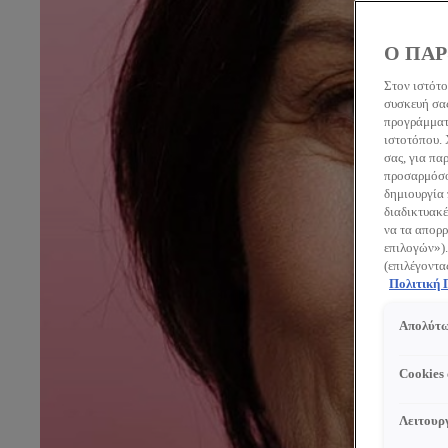
Ο ΠΑΡ
Στον ιστότο
συσκευή σας
προγράμματο
ιστοτόπου.
σας, για πα
προσαρμόσου
δημιουργία 
διαδικτυακέ
να τα απορρ
επιλογών»).
(επιλέγοντα
Πολιτική
Απολύτω
Cookies
Λειτουργ