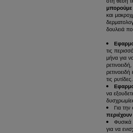
στη θέση τ
μπορούμε 
και μακροχ
δερματολογ
δουλειά πο
Εφαρμο
τις περισσ
μήνα για ν
ρετινοειδή
ρετινοειδή
τις ρυτίδες
Εφαρμο
να εξουδετ
δυσχρωμίες
Για την
περιέχουν
Φυσικά
για να ενι