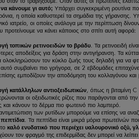
ου όταν το τραβήξουμε. Όταν αυτές οι πρωτεΐνες ελαττ
Υπάρχει συγκεκριμένη ρουτίνα πο
να κάνουμε γι αυτό;
ρόνια, η οποία καθυστερεί τα σημάδια της γήρανσης. Υ
ικό ιατρείο, οι οποίες ανάλογα με την περίπτωση δίνου
υ προτείνουμε να κάνει κάποιος στο σπίτι αυτή αφορά:
. Τα ρετινοειδή είν
γή τοπικών ρετινοειδών το βράδυ
ότερες αποδείξεις για δράση στην αντιγήρανση. Τα κύττ
α ολοκληρώσουν τον κύκλο ζωής τους δηλαδή για να φτ
, αυτό συμβαίνει πιο γρήγορα, σε 2 εβδομάδες επιταχύ
 επίσης εμποδίζουν την αποδόμηση του κολλαγόνου και
.
, όπως η βιταμίνη C
γή κατάλληλων αντιοξειδωτικών
ερώνονται οι οξειδωτικές ρίζες που παράγονται από την
 και κάνουν το δέρμα πιο φωτεινό πιο λαμπερό.
 αντιμετώπιση των ρυτίδων μπορούμε να επίσης να αν
. Τα πεπτίδια είναι μικρά μόρια πρωτεϊνών 
 πεπτίδια
 το
καλό ενυδατικό
που περιέχει υαλουρονικό οξύ, γ
σχύουν τον φραγμό της επιδερμίδας δεν μπορεί να λείπε