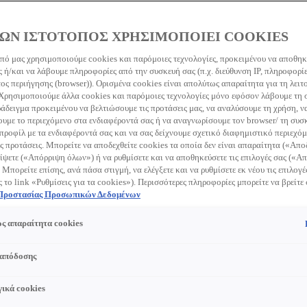
ΩΝ ΙΣΤΟΤΟΠΟΣ ΧΡΗΣΙΜΟΠΟΙΕΙ COOKIES
πό μας χρησιμοποιούμε cookies και παρόμοιες τεχνολογίες, προκειμένου να αποθη
 ή/και να λάβουμε πληροφορίες από την συσκευή σας (π.χ. διεύθυνση IP, πληροφορί
ς περιήγησης (browser)). Ορισμένα cookies είναι απολύτως απαραίτητα για τη λειτ
 Χρησιμοποιούμε άλλα cookies και παρόμοιες τεχνολογίες μόνο εφόσον λάβουμε τη
ράδειγμα προκειμένου να βελτιώσουμε τις προτάσεις μας, να αναλύσουμε τη χρήση, ν
με το περιεχόμενο στα ενδιαφέροντά σας ή να αναγνωρίσουμε τον browser/ τη συσκ
προφίλ με τα ενδιαφέροντά σας και να σας δείχνουμε σχετικό διαφημιστικό περιεχόμ
ς προτάσεις. Μπορείτε να αποδεχθείτε cookies τα οποία δεν είναι απαραίτητα («Απ
ίψετε («Απόρριψη όλων») ή να ρυθμίσετε και να αποθηκεύσετε τις επιλογές σας («
 Μπορείτε επίσης, ανά πάσα στιγμή, να ελέγξετε και να ρυθμίσετε εκ νέου τις επιλογέ
ς το link «Ρυθμίσεις για τα cookies»). Περισσότερες πληροφορίες μπορείτε να βρείτε
 Προστασίας Προσωπικών Δεδομένων
ς απαραίτητα cookies
 απόδοσης
ικά cookies