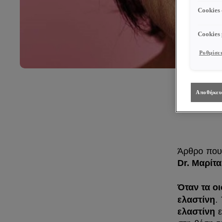
Cookies
Cookies
Ρυθμίσει
Αποθήκευ
Άρθρο που
Dr. Μαρίτ
Όταν τα ο
.
ελαστίνη
ε
ελαστίνη