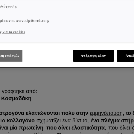
 στόχευσης
 μέσων κοινωνικής δικτύωσης
ς για τα cookies
ση επιλογών
Απόρριψη όλων
Αποδ
 γράφτηκε από:
α Κοσμαδάκη
εμμηνόπαυση
ιστρογόνα ελαττώνονται πολύ στην
, το
 Το
σχηματίζει ένα δίκτυο, ένα
κολλαγόνο
πλέγμα στήρ
ίναι μία
, που δίνει
πρωτεΐνη που δίνει ελαστικότητα