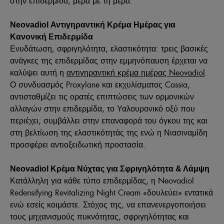
στην επιδερμίδα, μέρα με τη μέρα.
Neovadiol
Αντιγηραντική Κρέμα Ημέρας για
Κανονική Επιδερμίδα
Ενυδάτωση, σφριγηλότητα, ελαστικότητα: τρεις βασικές
ανάγκες της επιδερμίδας στην εμμηνόπαυση έρχεται να
καλύψει αυτή η
αντιγηραντική κρέμα ημέρας Neovadiol
.
Ο συνδυασμός Proxylane και εκχυλίσματος Cassia,
αντισταθμίζει τις ορατές επιπτώσεις των ορμονικών
αλλαγών στην επιδερμίδα, το Υαλουρονικό οξύ που
περιέχει, συμβάλλει στην επαναφορά του όγκου της και
στη βελτίωση της ελαστικότητάς της ενώ η Νιασιναμίδη
προσφέρει αντιοξειδωτική προστασία.
Neovadiol
Κρέμα Νύχτας για Σφριγηλότητα & Λάμψη
Κατάλληλη για κάθε τύπο επιδερμίδας, η Neovadiol
Redensifying Revitalizing Night Cream «δουλεύει» εντατικά
ενώ εσείς κοιμάστε. Στόχος της, να επανενεργοποιήσει
τους μηχανισμούς πυκνότητας, σφριγηλότητας και