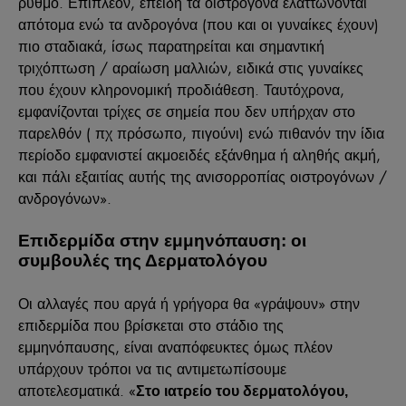
ρυθμό. Επιπλέον, επειδή τα οιστρογόνα ελαττώνονται
απότομα ενώ τα ανδρογόνα (που και οι γυναίκες έχουν)
πιο σταδιακά, ίσως παρατηρείται και σημαντική
τριχόπτωση / αραίωση μαλλιών, ειδικά στις γυναίκες
που έχουν κληρονομική προδιάθεση. Ταυτόχρονα,
εμφανίζονται τρίχες σε σημεία που δεν υπήρχαν στο
παρελθόν ( πχ πρόσωπο, πιγούνι) ενώ πιθανόν την ίδια
περίοδο εμφανιστεί ακμοειδές εξάνθημα ή αληθής ακμή,
και πάλι εξαιτίας αυτής της ανισορροπίας οιστρογόνων /
ανδρογόνων».
Επιδερμίδα στην εμμηνόπαυση: οι
συμβουλές της Δερματολόγου
Οι αλλαγές που αργά ή γρήγορα θα «γράψουν» στην
επιδερμίδα που βρίσκεται στο στάδιο της
εμμηνόπαυσης, είναι αναπόφευκτες όμως πλέον
υπάρχουν τρόποι να τις αντιμετωπίσουμε
αποτελεσματικά. «
Στο ιατρείο του δερματολόγου,