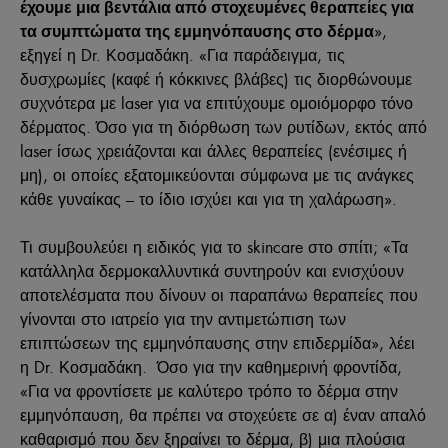
έχουμε μια βεντάλια από στοχευμένες θεραπείες για
»,
τα συμπτώματα της εμμηνόπαυσης στο δέρμα
εξηγεί η Dr. Κοσμαδάκη. «Για παράδειγμα, τις
δυσχρωμίες (καφέ ή κόκκινες βλάβες) τις διορθώνουμε
συχνότερα με laser για να επιτύχουμε ομοιόμορφο τόνο
δέρματος. Όσο για τη διόρθωση των ρυτίδων, εκτός από
laser ίσως χρειάζονται και άλλες θεραπείες (ενέσιμες ή
μη), οι οποίες εξατομικεύονται σύμφωνα με τις ανάγκες
κάθε γυναίκας – το ίδιο ισχύει και για τη χαλάρωση».
Τι συμβουλεύει η ειδικός για το skincare στο σπίτι; «Τα
κατάλληλα δερμοκαλλυντικά συντηρούν και ενισχύουν
αποτελέσματα που δίνουν οι παραπάνω θεραπείες που
γίνονται στο ιατρείο για την αντιμετώπιση των
επιπτώσεων της εμμηνόπαυσης στην επιδερμίδα», λέει
η Dr. Κοσμαδάκη. Όσο για την καθημερινή φροντίδα,
«Για να φροντίσετε με καλύτερο τρόπο το δέρμα στην
εμμηνόπαυση, θα πρέπει να στοχεύετε σε α) έναν απαλό
καθαρισμό που δεν ξηραίνει το δέρμα, β) μια πλούσια