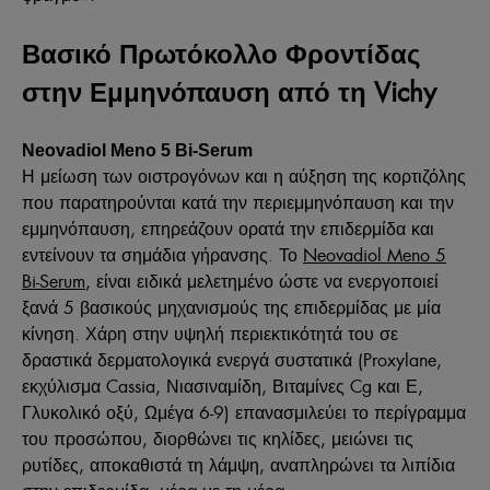
Βασικό Πρωτόκολλο Φροντίδας
στην Εμμηνόπαυση από τη Vichy
Neovadiol
Meno
5 Bi
-Serum
Η μείωση των οιστρογόνων και η αύξηση της κορτιζόλης
που παρατηρούνται κατά την περιεμμηνόπαυση και την
εμμηνόπαυση, επηρεάζουν ορατά την επιδερμίδα και
εντείνουν τα σημάδια γήρανσης. Το
Neovadiol Meno 5
Bi-Serum
, είναι ειδικά μελετημένο ώστε να ενεργοποιεί
ξανά 5 βασικούς μηχανισμούς της επιδερμίδας με μία
κίνηση. Χάρη στην υψηλή περιεκτικότητά του σε
δραστικά δερματολογικά ενεργά συστατικά (Proxylane,
εκχύλισμα Cassia, Νιασιναμίδη, Βιταμίνες Cg και Ε,
Γλυκολικό οξύ, Ωμέγα 6-9) επανασμιλεύει το περίγραμμα
του προσώπου, διορθώνει τις κηλίδες, μειώνει τις
ρυτίδες, αποκαθιστά τη λάμψη, αναπληρώνει τα λιπίδια