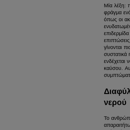
Μία λέξη: 
φράγμα ενά
όπως οι ακ
ενυδατωμέν
επιδερμίδα
επιπτώσεις
γίνονται π
συστατικά 
ενδέχεται 
καύσου. Αυ
συμπτώματ
Διαφύλ
νερού
Το ανθρώπι
απαραιτήτω