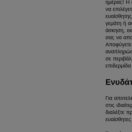
ημέρας! Η 
να επιλέγε
ευαίσθητης
γεμάτη ή α
άσκηση, εκ
σας να απο
Αποφύγετε
αναπληρώστ
σε περιβάλ
επιδερμίδ
Ενυδάτ
Για αποτελ
στις ιδιαί
διαλέξτε π
ευαίσθητες