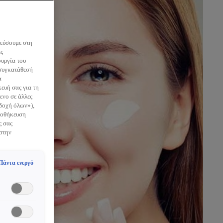
κεύσουμε στη
ες
ουργία του
 συγκατάθεσή
α
ευή σας για τη
ενο σε άλλες
οδοχή όλων»),
Αποθήκευση
ς σας
 στην
Πάντα ενεργό