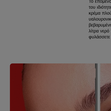
Το επόμενο
του ιδιότη
κρέμα πλού
υαλουρονικ
βεβαρυμένη
λίτρα νερό
φυλάσσετε 