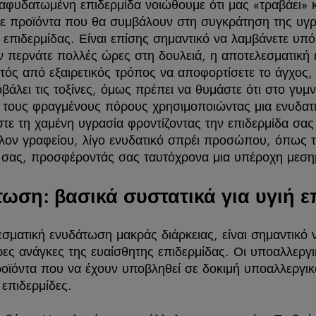
αφυδατωμένη επιδερμίδα νοιώθουμε ότι μας «τραβάει» κ
τε προϊόντα που θα συμβάλουν στη συγκράτηση της υγρ
 επιδερμίδας. Είναι επίσης σημαντικό να λαμβάνετε υπ
ν περνάτε πολλές ώρες στη δουλειά, η αποτελεσματική 
τός από εξαιρετικός τρόπος να αποφορτίσετε το άγχος, ε
βάλει τις τοξίνες, όμως πρέπει να θυμάστε ότι στο γυ
 τους φραγμένους πόρους χρησιμοποιώντας μια ενυδατ
ε τη χαμένη υγρασία φροντίζοντας την επιδερμίδα σας 
λον γραφείου, λίγο ενυδατικό σπρέι προσώπου, όπως 
α σας, προσφέροντάς σας ταυτόχρονα μια υπέροχη μεσ
ωση: βασικά συστατικά για υγιή ε
εσματική ενυδάτωση μακράς διάρκειας, είναι σημαντικό
τερες ανάγκες της ευαίσθητης επιδερμίδας. Οι υποαλλεργι
ροϊόντα που να έχουν υποβληθεί σε δοκιμή υποαλλεργικ
 επιδερμίδες.