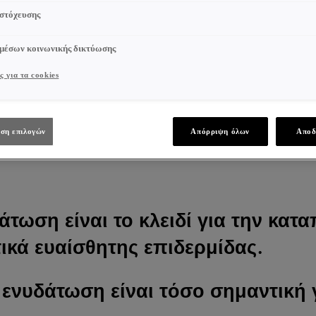
 στόχευσης
 μέσων κοινωνικής δικτύωσης
ς για τα cookies
ση επιλογών
Απόρριψη όλων
Αποδ
άτωση είναι το κλειδί για την κα
τικά ευαίσθητης επιδερμίδας.
η ενυδάτωση είναι τόσο σημαντική 