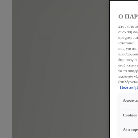
Ο ΠΑΡ
Στον ιστότο
συσκευή σας
προγράμματο
ιστοτόπου.
σας, για πα
προσαρμόσου
δημιουργία 
διαδικτυακέ
να τα απορρ
επιλογών»).
(επιλέγοντα
Πολιτική
Απολύτω
Cookies
Λειτουργ