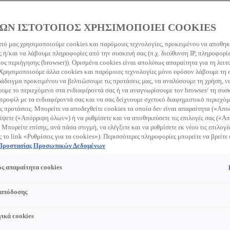
ΩΝ ΙΣΤΟΤΟΠΟΣ ΧΡΗΣΙΜΟΠΟΙΕΙ COOKIES
πό μας χρησιμοποιούμε cookies και παρόμοιες τεχνολογίες, προκειμένου να αποθη
 ή/και να λάβουμε πληροφορίες από την συσκευή σας (π.χ. διεύθυνση IP, πληροφορί
ς περιήγησης (browser)). Ορισμένα cookies είναι απολύτως απαραίτητα για τη λειτ
 Χρησιμοποιούμε άλλα cookies και παρόμοιες τεχνολογίες μόνο εφόσον λάβουμε τη
ράδειγμα προκειμένου να βελτιώσουμε τις προτάσεις μας, να αναλύσουμε τη χρήση, ν
με το περιεχόμενο στα ενδιαφέροντά σας ή να αναγνωρίσουμε τον browser/ τη συσκ
προφίλ με τα ενδιαφέροντά σας και να σας δείχνουμε σχετικό διαφημιστικό περιεχόμ
ς προτάσεις. Μπορείτε να αποδεχθείτε cookies τα οποία δεν είναι απαραίτητα («Απ
ίψετε («Απόρριψη όλων») ή να ρυθμίσετε και να αποθηκεύσετε τις επιλογές σας («
 Μπορείτε επίσης, ανά πάσα στιγμή, να ελέγξετε και να ρυθμίσετε εκ νέου τις επιλογέ
ς το link «Ρυθμίσεις για τα cookies»). Περισσότερες πληροφορίες μπορείτε να βρείτε
 Προστασίας Προσωπικών Δεδομένων
ς απαραίτητα cookies
 απόδοσης
ικά cookies