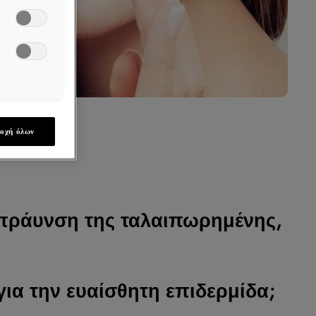
οχή όλων
ταπράυνση της ταλαιπωρημένης,
για την ευαίσθητη επιδερμίδα;