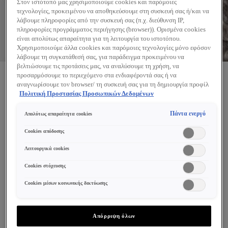
Στον ιστότοπό μας χρησιμοποιούμε cookies και παρόμοιες
τεχνολογίες, προκειμένου να αποθηκεύσουμε στη συσκευή σας ή/και να
λάβουμε πληροφορίες από την συσκευή σας (π.χ. διεύθυνση IP,
πληροφορίες προγράμματος περιήγησης (browser)). Ορισμένα cookies
είναι απολύτως απαραίτητα για τη λειτουργία του ιστοτόπου.
Χρησιμοποιούμε άλλα cookies και παρόμοιες τεχνολογίες μόνο εφόσον
λάβουμε τη συγκατάθεσή σας, για παράδειγμα προκειμένου να
βελτιώσουμε τις προτάσεις μας, να αναλύσουμε τη χρήση, να
προσαρμόσουμε το περιεχόμενο στα ενδιαφέροντά σας ή να
αναγνωρίσουμε τον browser/ τη συσκευή σας για τη δημιουργία προφίλ
ΤΑ ΚΎΡΙΑ ΣΥΜΠΤΏΜΑΤΑ ΠΟΥ
με τα ενδιαφέροντά σας και να σας δείχνουμε σχετικό διαφημιστικό
Πολιτική Προστασίας Προσωπικών Δεδομένων
περιεχόμενο σε άλλες διαδικτυακές προτάσεις. Μπορείτε να αποδεχθείτε
ΑΙΣΘΑΝΘΕΊΤΕ ΚΑΤΆ ΤΗΝ
cookies τα οποία δεν είναι απαραίτητα («Αποδοχή όλων»), να τα
Πάντα ενεργό
Απολύτως απαραίτητα cookies
ΕΜΜΗΝΌΠΑΥΣΗ
απορρίψετε («Απόρριψη όλων») ή να ρυθμίσετε και να αποθηκεύσετε τις
επιλογές σας («Αποθήκευση επιλογών»). Μπορείτε επίσης, ανά πάσα
Cookies απόδοσης
στιγμή, να ελέγξετε και να ρυθμίσετε εκ νέου τις επιλογές σας
Μερικά από τα ισχυρότερα συστατικά του αρχίζουν να
(επιλέγοντας το link «Ρυθμίσεις για τα cookies»). Περισσότερες
Λειτουργικά cookies
μειώνονται και γίνεται’ δύσκολο να αντιμετωπίσει τις
πληροφορίες μπορείτε να βρείτε στην
Cookies στόχευσης
επιθέσεις από το εξωτερικό περιβάλλον, ενώ
προσαρμόζεται στις αλλαγές από το εσωτερικό
Cookies μέσων κοινωνικής δικτύωσης
περιβάλλον. Με λίγα λόγια, το δέρμα σας κάνει ό,τι
καλύτερο, δεδομένων των περιστάσεων, οπότε μην’ το
Απόρριψη όλων
εγκαταλείπετε ακόμα!