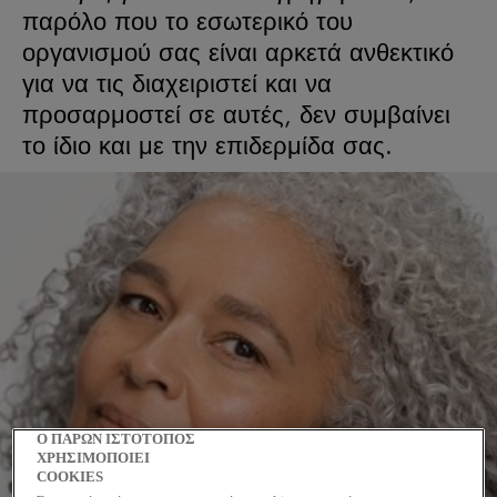
παρόλο που το εσωτερικό του
οργανισμού σας είναι αρκετά ανθεκτικό
για να τις διαχειριστεί και να
προσαρμοστεί σε αυτές, δεν συμβαίνει
το ίδιο και με την επιδερμίδα σας.
Ο ΠΑΡΩΝ ΙΣΤΟΤΟΠΟΣ
ΧΡΗΣΙΜΟΠΟΙΕΙ
COOKIES