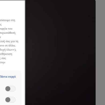
κεύσουμε στη
ες
ουργία του
 συγκατάθεσή
α
ευή σας για τη
ενο σε άλλες
οδοχή όλων»),
Αποθήκευση
ς σας
 στην
Πάντα ενεργό