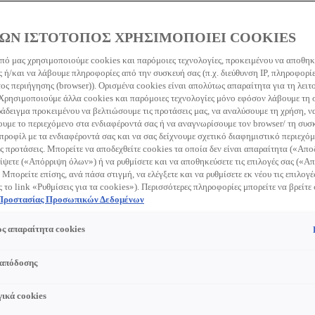
ΩΝ ΙΣΤΟΤΟΠΟΣ ΧΡΗΣΙΜΟΠΟΙΕΙ COOKIES
πό μας χρησιμοποιούμε cookies και παρόμοιες τεχνολογίες, προκειμένου να αποθη
 ή/και να λάβουμε πληροφορίες από την συσκευή σας (π.χ. διεύθυνση IP, πληροφορί
ς περιήγησης (browser)). Ορισμένα cookies είναι απολύτως απαραίτητα για τη λειτ
 Χρησιμοποιούμε άλλα cookies και παρόμοιες τεχνολογίες μόνο εφόσον λάβουμε τη
ράδειγμα προκειμένου να βελτιώσουμε τις προτάσεις μας, να αναλύσουμε τη χρήση, ν
με το περιεχόμενο στα ενδιαφέροντά σας ή να αναγνωρίσουμε τον browser/ τη συσκ
προφίλ με τα ενδιαφέροντά σας και να σας δείχνουμε σχετικό διαφημιστικό περιεχόμ
ς προτάσεις. Μπορείτε να αποδεχθείτε cookies τα οποία δεν είναι απαραίτητα («Απ
ίψετε («Απόρριψη όλων») ή να ρυθμίσετε και να αποθηκεύσετε τις επιλογές σας («
 Μπορείτε επίσης, ανά πάσα στιγμή, να ελέγξετε και να ρυθμίσετε εκ νέου τις επιλογέ
ς το link «Ρυθμίσεις για τα cookies»). Περισσότερες πληροφορίες μπορείτε να βρείτε
 Προστασίας Προσωπικών Δεδομένων
ς απαραίτητα cookies
 απόδοσης
ικά cookies