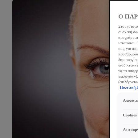
Ο ΠΑΡ
Στον ιστότο
συσκευή σας
προγράμματο
ιστοτόπου.
σας, για πα
προσαρμόσου
δημιουργία 
διαδικτυακέ
να τα απορρ
επιλογών»).
(επιλέγοντα
Πολιτική
Απολύτω
Cookies
Λειτουργ