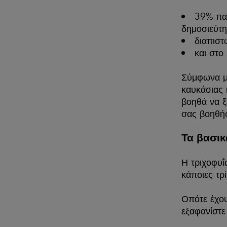
39% παρ
δημοσιεύτη
διαπιστ
και στο
Σύμφωνα με
καυκάσιας 
βοηθά να ξ
σας βοηθή
Τα βασικ
Η τριχοφυ
κάποιες τρ
Οπότε έχου
εξαφανίστε 