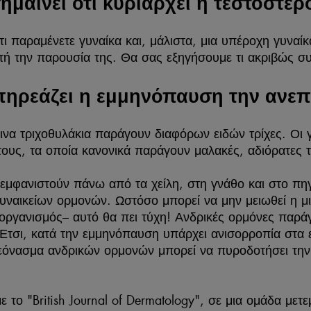
ημαίνει ότι κυριαρχεί η τεστοστερ
ότι παραμένετε γυναίκα και, μάλιστα, μια υπέροχη γυναί
τή την παρουσία της. Θα σας εξηγήσουμε τι ακριβώς συ
ηρεάζει η εμμηνόπαυση την ανεπ
να τριχοθυλάκια παράγουν διαφόρων ειδών τρίχες. Οι γ
υς, τα οποία κανονικά παράγουν μαλακές, αδιόρατες τ
εμφανιστούν πάνω από τα χείλη, στη γνάθο και στο πηγ
υναικείων ορμονών. Ωστόσο μπορεί να μην μειωθεί η μ
 οργανισμός– αυτό θα πει τύχη! Ανδρικές ορμόνες παράγο
Έτσι, κατά την εμμηνόπαυση υπάρχει ανισορροπία στα 
εόνασμα ανδρικών ορμονών μπορεί να πυροδοτήσει την 
 το "British Journal of Dermatology", σε μια ομάδα με