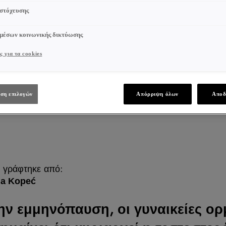
 στόχευσης
 μέσων κοινωνικής δικτύωσης
ς για τα cookies
ση επιλογών
Απόρριψη όλων
Αποδ
 γράφτηκε από:
na Kopeć
ην εμμηνόπαυση, οι γυναικείες ορ