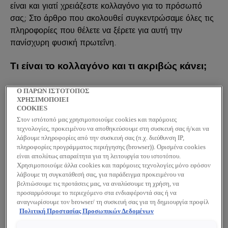
είναι και γιατί χρειάζεστε κολλαγόνο για το πρόσωπό
σας; Στο άρθρο που ακολουθεί συγκεντρώσαμε όλες τις
πληροφορίες που θέλετε να ξέρετε για αυτή την
πανίσχυρη φυσική πρωτεΐνη.
Τι είναι το κολλαγόνο και τι ακριβώς κάνει;
Το
κολλαγόνο
είναι μια φυσική δομική πρωτεΐνη,
Ο ΠΑΡΩΝ ΙΣΤΟΤΟΠΟΣ
ιδιαίτερα σημαντική για την σφριγηλότητα του δέρματος
ΧΡΗΣΙΜΟΠΟΙΕΙ
COOKIES
αλλά και για ολόκληρο το σώμα καθώς αποτελεί κύριο
Στον ιστότοπό μας χρησιμοποιούμε cookies και παρόμοιες
συστατικό του συνδετικού ιστού που υπάρχει στους
τεχνολογίες, προκειμένου να αποθηκεύσουμε στη συσκευή σας ή/και να
τένοντες, τους συνδέσμους και τους μυς. Με το πέρασμα
λάβουμε πληροφορίες από την συσκευή σας (π.χ. διεύθυνση IP,
πληροφορίες προγράμματος περιήγησης (browser)). Ορισμένα cookies
του χρόνου, όμως, η φυσική παραγωγή κολλαγόνου
είναι απολύτως απαραίτητα για τη λειτουργία του ιστοτόπου.
επιβραδύνεται με αποτέλεσμα οι αρθρώσεις να γίνονται
Χρησιμοποιούμε άλλα cookies και παρόμοιες τεχνολογίες μόνο εφόσον
δύσκαμπτες, οι σύνδεσμοι να χάνουν την ευλυγισία τους
λάβουμε τη συγκατάθεσή σας, για παράδειγμα προκειμένου να
βελτιώσουμε τις προτάσεις μας, να αναλύσουμε τη χρήση, να
και η επιδερμίδα να δείχνει σημάδια γήρανσης.
προσαρμόσουμε το περιεχόμενο στα ενδιαφέροντά σας ή να
αναγνωρίσουμε τον browser/ τη συσκευή σας για τη δημιουργία προφίλ
Ποια είναι τα οφέλη του κολλαγόνου στην
με τα ενδιαφέροντά σας και να σας δείχνουμε σχετικό διαφημιστικό
Πολιτική Προστασίας Προσωπικών Δεδομένων
περιεχόμενο σε άλλες διαδικτυακές προτάσεις. Μπορείτε να αποδεχθείτε
επιδερμίδα;