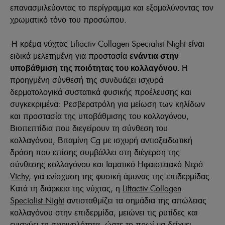
επανασμιλεύοντας το περίγραμμα και εξομαλύνοντας τον
χρωματικό τόνο του προσώπου.
-
Η κρέμα νύχτας Liftactiv Collagen Specialist Night είναι
ειδικά μελετημένη για προστασία
ενάντια στην
Η
υποβάθμιση της ποιότητας του κολλαγόνου.
προηγμένη σύνθεσή της συνδυάζει ισχυρά
δερματολογικά συστατικά φυσικής προέλευσης και
συγκεκριμένα: Ρεσβερατρόλη για μείωση των κηλίδων
και προστασία της υποβάθμισης του κολλαγόνου,
Βιοπεπτίδια που διεγείρουν τη σύνθεση του
κολλαγόνου, Βιταμίνη Cg με ισχυρή αντιοξειδωτική
δράση που επίσης συμβάλλει στη διέγερση της
σύνθεσης κολλαγόνου και
Ιαματικό Ηφαιστειακό Νερό
Vichy
, για ενίσχυση της φυσική άμυνας της επιδερμίδας.
Κατά τη διάρκεια της νύχτας, η
Liftactiv Collagen
Specialist Night
αντισταθμίζει τα σημάδια της απώλειας
κολλαγόνου στην επιδερμίδα, μειώνει τις ρυτίδες και
ενισχύει τη σφριγηλότητα, ώστε το πρωί να δείχνει