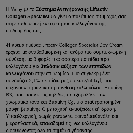
Η Vichy με το
Σύστημα Αντιγήρανσης Liftactiv
θα γίνει ο πολύτιμος σύμμαχός σας
Collagen Specialist
στην καθημερινή ενίσχυση του κολλαγόνου της
επιδερμίδας σας:
-
Η κρέμα ημέρας
Liftactiv Collagen Specialist Day Cream
έρχεται με αναβαθμισμένη και ακόμα πιο συμπυκνωμένη
σύνθεση, με 3 φορές περισσότερα πεπτίδια προ-
κολλαγόνου
για 3πλάσια αύξηση των επιπέδων
στην επιδερμίδα. Πιο συγκεκριμένα,
κολλαγόνου
συνδυάζει 3,1% πεπτίδια ρυζιού και Matrixyl, που
αυξάνουν σημαντικά τη σύνθεση κολλαγόνου, Βιταμίνη
Β3, που μειώνει τις κηλίδες και εξομαλύνει τον
χρωματικό τόνο και Βιταμίνη Cg, μια σταθεροποιημένη
μορφή βιταμίνης C με ισχυρή αντιοξειδωτική δράση.
Υποαλλεργική, χωρίς parabens, φαινοξυαιθανόλη και
μικροπλαστικά, επαναδομεί τις ίνες κολλαγόνου
διορθώνοντας όλα τα σημάδια γήρανσης,