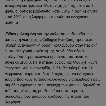
τονωμένη και φρέσκια. Με συνεχή χρήση, μέσα σε 1
μήνα, οι ρυτίδες μειώνονται κατά 33%, η όψη λειαίνεται
κατά 22% και η λάμψη του προσώπου ενισχύεται
αισθητά.
-
Ειδικά μελετημένη για την ντελικάτη επιδερμίδα των
ματιών,
Liftactiv Collagen Eye Care
, προσφέρει
η νέα
ισχυρή αντιγηραντική δράση κολλαγόνου στην περιοχή.
Η υποαλλεργική σύνθεσή της συνδυάζει ειδικά
επιλεγμένα δερματολογικά δραστικά συστατικά και
συγκεκριμένα 3,1% πεπτίδια ρυζιού και Matrixyl, 7,5%
Proxylane, 4% Νιασιναμίδη, 1.5% Βιταμίνη C και 1%
Δερμικάνη (τετραπεπτίδιο). Στόχος της, να ενισχύσει
τους 5 βασικούς τύπους κολλαγόνου για διόρθωση σε 5
σημάδια γήρανσης στην περιοχή των ματιών, δηλαδή το
πόδι της χήνας, τις ρυτίδες κάτω από τα μάτια, τις
σακούλες, τους μαύρους κύκλους, την πτώση του
βλεφάρου.