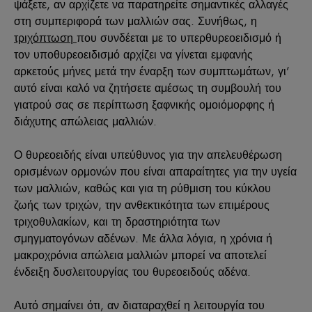
ψάξετε, αν αρχίζετε να παρατηρείτε σημαντικές αλλαγές
στη συμπεριφορά των μαλλιών σας. Συνήθως, η
τριχόπτωση
που συνδέεται με το υπερθυρεοειδισμό ή
τον υποθυρεοειδισμό αρχίζει να γίνεται εμφανής
αρκετούς μήνες μετά την έναρξη των συμπτωμάτων, γι’
αυτό είναι καλό να ζητήσετε αμέσως τη συμβουλή του
γιατρού σας σε περίπτωση ξαφνικής ομοιόμορφης ή
διάχυτης απώλειας μαλλιών.
Ο θυρεοειδής είναι υπεύθυνος για την απελευθέρωση
ορισμένων ορμονών που είναι απαραίτητες για την υγεία
των μαλλιών, καθώς και για τη ρύθμιση του κύκλου
ζωής των τριχών, την ανθεκτικότητα των επιμέρους
τριχοθυλακίων, και τη δραστηριότητα των
σμηγματογόνων αδένων. Με άλλα λόγια, η χρόνια ή
μακροχρόνια απώλεια μαλλιών μπορεί να αποτελεί
ένδειξη δυσλειτουργίας του θυρεοειδούς αδένα.
Αυτό σημαίνει ότι, αν διαταραχθεί η λειτουργία του