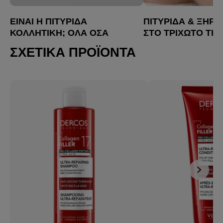
ΕΊΝΑΙ Η ΠΙΤΥΡΊΔΑ
ΠΙΤΥΡΊΔΑ & ΞΗΡ
ΚΟΛΛΗΤΙΚΉ; ΌΛΑ ΌΣΑ
ΣΤΟ ΤΡΙΧΩΤΌ ΤΗΣ
ΠΡΈΠΕΙ ΝΑ ΞΈΡΕΙΣ
ΚΕΦΑΛΉΣ: ΥΠΆΡΧ
ΣΧΕΤΙΚΆ ΠΡΟΪΌΝΤΑ