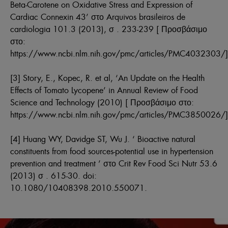
Beta-Carotene on Oxidative Stress and Expression of
Cardiac Connexin 43’ στο
Arquivos brasileiros de
cardiologia
101.3 (2013), σ . 233-239 [ Προσβάσιμο
στο:
https://www.ncbi.nlm.nih.gov/pmc/articles/PMC4032303/]
[3] Story, E., Kopec, R. et al, ‘An Update on the Health
Effects of Tomato Lycopene’ in
Annual Review of Food
Science and Technology
(2010) [ Προσβάσιμο στο:
https://www.ncbi.nlm.nih.gov/pmc/articles/PMC3850026/]
[4] Huang WY, Davidge ST, Wu J. ‘ Bioactive natural
constituents from food sources-potential use in hypertension
prevention and treatment ’ στο
Crit Rev Food Sci Nutr
53.6
(2013) σ . 615-30. doi:
10.1080/10408398.2010.550071.