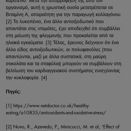
καροτένιο. Μετά την απορρόφησή της από τον
οργανισμό, αυτή η χρωστική ουσία μετατρέπεται σε
Βιταμίνη Α, απαραίτητη για την παραγωγή κολλαγόνου.
[2]
Το λυκοπένιο, ένα άλλο αντιοξειδωτικό που
απαντάται στις ντομάτες, έχει αποδειχθεί ότι συμβάλλει
στη μείωση της φλεγμονής που προκαλείται από τα
ηλιακά εγκαύματα. [3] Τέλος, έρευνες δείχνουν ότι ένα
άλλο είδος αντιοξειδωτικών, οι πολυφαινόλες (που
απαντώνται, μαζί με άλλα συστατικά, στη μαύρη
σοκολάτα και τα σταφύλια) μπορούν να συμβάλουν στη
βελτίωση του καρδιαγγειακού συστήματος ενισχύοντας
την κυκλοφορία. [4]
Πηγές:
[1] https://www.netdoctor.co.uk/healthy-
eating/a10835/antioxidants-and-oxidative-stress/
[2] Novo, R., Azevedo, P., Minicucci, M. et al, ‘Effect of