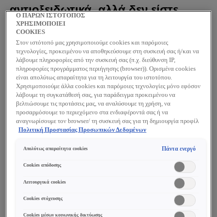
αντιοξειδωτικά, αλλά δεν είστε
Ο ΠΑΡΩΝ ΙΣΤΟΤΟΠΟΣ
σίγουρη πώς ακριβώς βοηθούν
ΧΡΗΣΙΜΟΠΟΙΕΙ
COOKIES
την επιδερμίδα σας; Παρακάτω
Στον ιστότοπό μας χρησιμοποιούμε cookies και παρόμοιες
τεχνολογίες, προκειμένου να αποθηκεύσουμε στη συσκευή σας ή/και να
εξετάζουμε πιο προσεκτικά τη
λάβουμε πληροφορίες από την συσκευή σας (π.χ. διεύθυνση IP,
πληροφορίες προγράμματος περιήγησης (browser)). Ορισμένα cookies
σχέση της επιδερμίδας με τα
είναι απολύτως απαραίτητα για τη λειτουργία του ιστοτόπου.
Χρησιμοποιούμε άλλα cookies και παρόμοιες τεχνολογίες μόνο εφόσον
λεγόμενα «superfoods».
λάβουμε τη συγκατάθεσή σας, για παράδειγμα προκειμένου να
βελτιώσουμε τις προτάσεις μας, να αναλύσουμε τη χρήση, να
προσαρμόσουμε το περιεχόμενο στα ενδιαφέροντά σας ή να
Τι είναι τα αντιοξειδωτικά και πώς
αναγνωρίσουμε τον browser/ τη συσκευή σας για τη δημιουργία προφίλ
με τα ενδιαφέροντά σας και να σας δείχνουμε σχετικό διαφημιστικό
Πολιτική Προστασίας Προσωπικών Δεδομένων
συμβάλλουν στην καταπολέμηση
περιεχόμενο σε άλλες διαδικτυακές προτάσεις. Μπορείτε να αποδεχθείτε
cookies τα οποία δεν είναι απαραίτητα («Αποδοχή όλων»), να τα
Πάντα ενεργό
Απολύτως απαραίτητα cookies
των ελεύθερων ριζών;
απορρίψετε («Απόρριψη όλων») ή να ρυθμίσετε και να αποθηκεύσετε τις
επιλογές σας («Αποθήκευση επιλογών»). Μπορείτε επίσης, ανά πάσα
Cookies απόδοσης
στιγμή, να ελέγξετε και να ρυθμίσετε εκ νέου τις επιλογές σας
Τα αντιοξειδωτικά, ένας γενικός όρος που περιλαμβάνει
(επιλέγοντας το link «Ρυθμίσεις για τα cookies»). Περισσότερες
Λειτουργικά cookies
πληροφορίες μπορείτε να βρείτε στην
πολλές ομάδες οργανικών μορίων, αποτελούν την
Cookies στόχευσης
πρώτη γραμμή άμυνας της επιδερμίδας ενάντια στις
βλάβες που προκαλούν οι ελεύθερες ρίζες. Μολονότι
Cookies μέσων κοινωνικής δικτύωσης