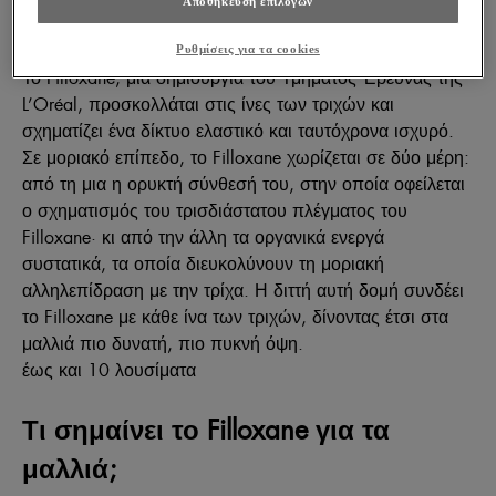
Αποθήκευση επιλογών
υπήρχε μια πιο αποτελεσματική λύση;
Ρυθμίσεις για τα cookies
Το Filloxane, μια δημιουργία του Τμήματος Έρευνας της
L’Oréal, προσκολλάται στις ίνες των τριχών και
σχηματίζει ένα δίκτυο ελαστικό και ταυτόχρονα ισχυρό.
Σε μοριακό επίπεδο, το Filloxane χωρίζεται σε δύο μέρη:
από τη μια η ορυκτή σύνθεσή του, στην οποία οφείλεται
ο σχηματισμός του τρισδιάστατου πλέγματος του
Filloxane· κι από την άλλη τα οργανικά ενεργά
συστατικά, τα οποία διευκολύνουν τη μοριακή
αλληλεπίδραση με την τρίχα. Η διττή αυτή δομή συνδέει
το Filloxane με κάθε ίνα των τριχών, δίνοντας έτσι στα
μαλλιά πιο δυνατή, πιο πυκνή όψη.
έως και 10 λουσίματα
Τι σημαίνει το Filloxane για τα
μαλλιά;