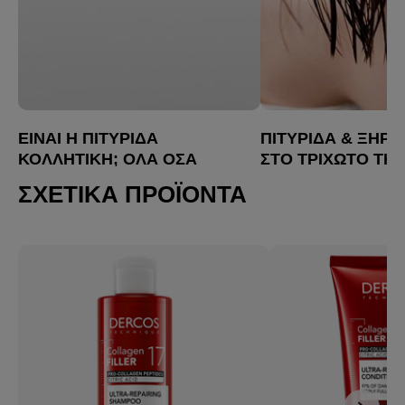
ΕΊΝΑΙ Η ΠΙΤΥΡΊΔΑ
ΠΙΤΥΡΊΔΑ & ΞΗΡ
ΚΟΛΛΗΤΙΚΉ; ΌΛΑ ΌΣΑ
ΣΤΟ ΤΡΙΧΩΤΌ ΤΗΣ
ΠΡΈΠΕΙ ΝΑ ΞΈΡΕΙΣ
ΚΕΦΑΛΉΣ: ΥΠΆΡΧ
ΣΧΕΤΙΚΆ ΠΡΟΪΌΝΤΑ