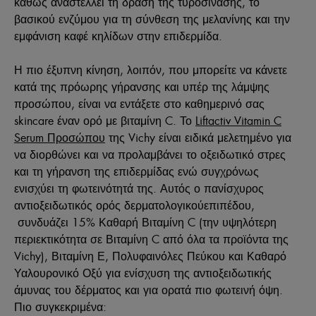
καθώς αναστέλλει τη δράση της τυροσινάσης, το
βασικού ενζύμου για τη σύνθεση της μελανίνης και την
εμφάνιση καφέ κηλίδων στην επιδερμίδα.
Η πιο έξυπνη κίνηση, λοιπόν, που μπορείτε να κάνετε
κατά της πρόωρης γήρανσης και υπέρ της λάμψης
προσώπου, είναι να εντάξετε στο καθημερινό σας
skincare έναν ορό με βιταμίνη C. Το
Liftactiv Vitamin C
Serum Προσώπου
της Vichy είναι ειδικά μελετημένο για
να διορθώνει και να προλαμβάνει το οξειδωτικό στρες
και τη γήρανση της επιδερμίδας ενώ συγχρόνως
ενισχύει τη φωτεινότητά της. Αυτός ο πανίσχυρος
αντιοξειδωτικός ορός δερματολογικούεπιπέδου,
συνδυάζει 15% Καθαρή Βιταμίνη C (την υψηλότερη
περιεκτικότητα σε Βιταμίνη C από όλα τα προϊόντα της
Vichy), Βιταμίνη Ε, Πολυφαινόλες Πεύκου και Καθαρό
Υαλουρονικό Οξύ για ενίσχυση της αντιοξειδωτικής
άμυνας του δέρματος και για ορατά πιο φωτεινή όψη.
Πιο συγκεκριμένα: