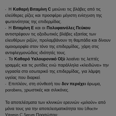
- Η
μειώνει τις βλάβες από τις
Καθαρή Βιταμίνη
C
ελεύθερες ρίζες και προσφέρει μέγιστη ενίσχυση της
φωτεινότητας της επιδερμίδας.
- Η
και οι
Βιταμίνη Ε
Πολυφαινόλες Πεύκου
αντιστρέφουν τις οξειδωτικές βλάβες εξαιτίας των
ελευθέρων ριζών, προλαμβάνουν τη θαμπάδα και δίνουν
ομοιομορφία στον τόνο της επιδερμίδας, χάρη στις
αντιφλεγμονώδεις ιδιότητές τους.
- Το
λειαίνει τις λεπτές
Καθαρό Υαλουρονικό Οξύ
γραμμές και τις ρυτίδες ενώ παράλληλα «κλειδώνει» την
υγρασία στο εσωτερικό της επιδερμίδας, για λάμψη
υγείας που διαρκεί.
- Επιπλέον, στη σύνθεσή του
άρωμα,
δεν περιέχει
parabens, χρωστικές και σιλικόνες.
Τα αποτελέσματα των κλινικών ερευνών «μιλούν» από
μόνα τους για την αποτελεσματικότητα του Liftactiv
Vitamin C Serum Προσώπου: