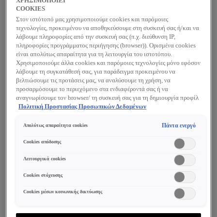
ΧΡΗΣΙΜΟΠΟΙΕΙ
καλύπτει τις ανάγκες και της πιο ώριμης
COOKIES
επιδερμίδας, το Liftactiv Flexiteint Anti-Wrinkle
Στον ιστότοπό μας χρησιμοποιούμε cookies και παρόμοιες
Foundation ενισχύει τη λάμψη και την υγεία της
τεχνολογίες, προκειμένου να αποθηκεύσουμε στη συσκευή σας ή/και να
λάβουμε πληροφορίες από την συσκευή σας (π.χ. διεύθυνση IP,
επιδερμίδας, κάνοντάς την να φαίνεται πιο νεανική
πληροφορίες προγράμματος περιήγησης (browser)). Ορισμένα cookies
και φρέσκια.
είναι απολύτως απαραίτητα για τη λειτουργία του ιστοτόπου.
Χρησιμοποιούμε άλλα cookies και παρόμοιες τεχνολογίες μόνο εφόσον
λάβουμε τη συγκατάθεσή σας, για παράδειγμα προκειμένου να
βελτιώσουμε τις προτάσεις μας, να αναλύσουμε τη χρήση, να
1 ΠΡΟΪΌΝ
ΦΊΛΤΡΑ
προσαρμόσουμε το περιεχόμενο στα ενδιαφέροντά σας ή να
αναγνωρίσουμε τον browser/ τη συσκευή σας για τη δημιουργία προφίλ
με τα ενδιαφέροντά σας και να σας δείχνουμε σχετικό διαφημιστικό
Πολιτική Προστασίας Προσωπικών Δεδομένων
περιεχόμενο σε άλλες διαδικτυακές προτάσεις. Μπορείτε να αποδεχθείτε
cookies τα οποία δεν είναι απαραίτητα («Αποδοχή όλων»), να τα
Πάντα ενεργό
Απολύτως απαραίτητα cookies
απορρίψετε («Απόρριψη όλων») ή να ρυθμίσετε και να αποθηκεύσετε τις
επιλογές σας («Αποθήκευση επιλογών»). Μπορείτε επίσης, ανά πάσα
Cookies απόδοσης
στιγμή, να ελέγξετε και να ρυθμίσετε εκ νέου τις επιλογές σας
(επιλέγοντας το link «Ρυθμίσεις για τα cookies»). Περισσότερες
Λειτουργικά cookies
πληροφορίες μπορείτε να βρείτε στην
Cookies στόχευσης
Cookies μέσων κοινωνικής δικτύωσης