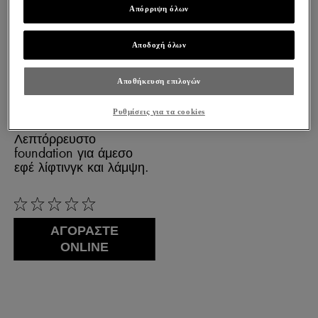
Απόρριψη όλων
Αποδοχή όλων
LIFTACTIV
Αποθήκευση επιλογών
FLEXITEINT
ΑΝΤΙΡΥΤΙΔΙΚΌ
Ρυθμίσεις για τα cookies
ΜΑΚΙΓΙΆΖ
Λεπτόρρευστο
foundation για άμεσο
εφέ λίφτινγκ και λάμψη.
0/5
ΑΓΟΡΑΣΤΕ
ONLINE