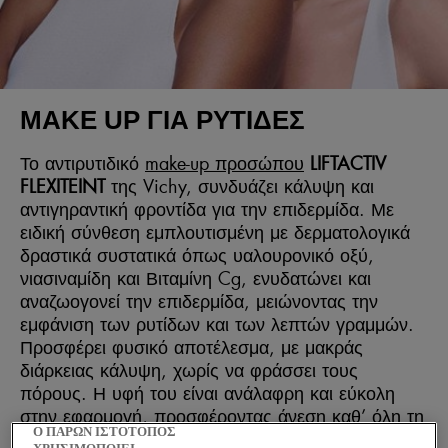
MAKE UP ΓΙΑ ΡΥΤΙΔΕΣ
Το αντιρυτιδικό
make-up προσώπου
LIFTACTIV
FLEXITEINT
της Vichy, συνδυάζει κάλυψη και
αντιγηραντική φροντίδα για την επιδερμίδα. Με
ειδική σύνθεση εμπλουτισμένη με δερματολογικά
δραστικά συστατικά όπως υαλουρονικό οξύ,
νιασιναμίδη και Βιταμίνη Cg, ενυδατώνει και
αναζωογονεί την επιδερμίδα, μειώνοντας την
εμφάνιση των ρυτίδων και των λεπτών γραμμών.
Προσφέρει φυσικό αποτέλεσμα, με μακράς
διάρκειας κάλυψη, χωρίς να φράσσει τους
πόρους. Η υφή του είναι ανάλαφρη και εύκολη
στην εφαρμογή, προσφέροντας άνεση καθ’ όλη τη
Ο ΠΑΡΩΝ ΙΣΤΟΤΟΠΟΣ
διάρκεια της ημέρας. Ειδικά σχεδιασμένο για να