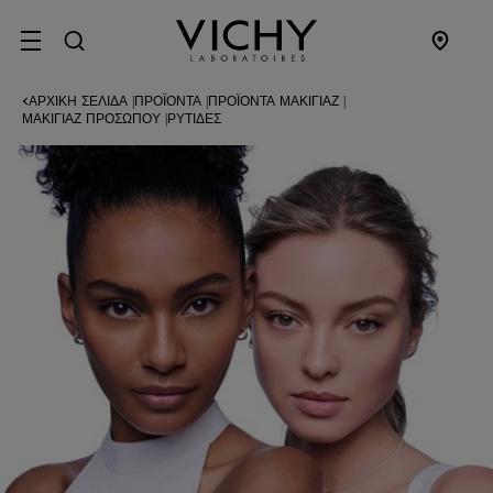
SITE MENU
ΑΡΧΙΚΉ ΣΕΛΊΔΑ
ΠΡΟΪΌΝΤΑ
ΠΡΟΪΌΝΤΑ ΜΑΚΙΓΙΆΖ
|
|
|
ΜΑΚΙΓΙΆΖ ΠΡΟΣΏΠΟΥ
ΡΥΤΊΔΕΣ
|