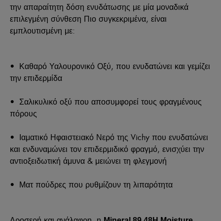
την απαραίτητη δόση ενυδάτωσης με μία μοναδικά
επιλεγμένη σύνθεση Πιο συγκεκριμένα, είναι
εμπλουτισμένη με:
•
Καθαρό Υαλουρονικό Οξύ, που ενυδατώνει και γεμίζει
την επιδερμίδα
•
Σαλικυλικό οξύ που αποσυμφορεί τους φραγμένους
πόρους
•
Ιαματικό Ηφαιστειακό Νερό της Vichy που ενυδατώνει
και ενδυναμώνει τον επιδερμιδικό φραγμό, ενισχύει την
αντιοξειδωτική άμυνα & μειώνει τη φλεγμονή
•
Ματ πούδρες που ρυθμίζουν τη λιπαρότητα
Δροσερή και ανάλαφρη, η
Mineral 89 48H Moisture