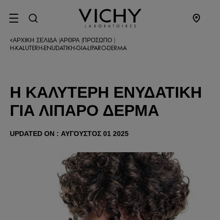
SITE MENU
ΑΡΧΙΚΉ ΣΕΛΊΔΑ
ΆΡΘΡΑ
ΠΡΌΣΩΠΟ
|
|
|
H-KALUTERH-ENUDATIKH-GIA-LIPARO-DERMA
Η ΚΑΛΎΤΕΡΗ ΕΝΥΔΑΤΙΚΉ
ΓΙΑ ΛΙΠΑΡΌ ΔΈΡΜΑ
UPDATED ON : ΑΎΓΟΥΣΤΟΣ 01 2025