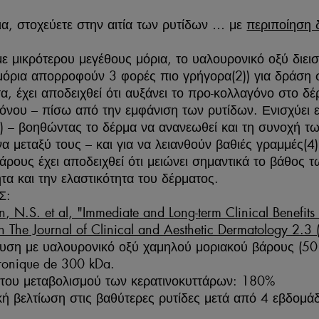
ια, στοχεύετε στην αιτία των ρυτίδων … με
περιποίηση 
ε μικρότερου μεγέθους μόρια, το υαλουρονικό οξύ διεισδ
μόρια απορροφούν 3 φορές πιο γρήγορα(2)) για δράση 
α, έχει αποδειχθεί ότι αυξάνει το προ-κολλαγόνο στο
όνου – πίσω από την εμφάνιση των ρυτίδων. Ενισχύει 
) – βοηθώντας το δέρμα να ανανεωθεί και τη συνοχή τω
α μεταξύ τους – και για να λειανθούν βαθιές γραμμές(
άρους έχει αποδειχθεί ότι μειώνει σημαντικά το βάθος τ
τα και την ελαστικότητα του δέρματος.
Σ:
 N.S. et al, "Immediate and Long-term Clinical Benefits o
n The Journal of Clinical and Aesthetic Dermatology 2.3
δυση με υαλουρονικό οξύ χαμηλού μοριακού βάρους (50 
ronique de 300 kDa.
 του μεταβολισμού των κερατινοκυττάρων: 180%
κή βελτίωση στις βαθύτερες ρυτίδες μετά από 4 εβδομά