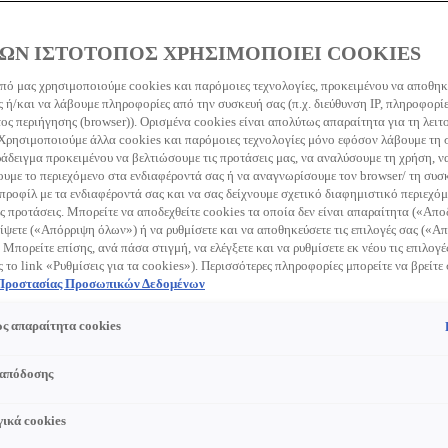
ΩΝ ΙΣΤΟΤΟΠΟΣ ΧΡΗΣΙΜΟΠΟΙΕΙ COOKIES
πό μας χρησιμοποιούμε cookies και παρόμοιες τεχνολογίες, προκειμένου να αποθη
 ή/και να λάβουμε πληροφορίες από την συσκευή σας (π.χ. διεύθυνση IP, πληροφορί
ς περιήγησης (browser)). Ορισμένα cookies είναι απολύτως απαραίτητα για τη λειτ
 Χρησιμοποιούμε άλλα cookies και παρόμοιες τεχνολογίες μόνο εφόσον λάβουμε τη
ράδειγμα προκειμένου να βελτιώσουμε τις προτάσεις μας, να αναλύσουμε τη χρήση, ν
με το περιεχόμενο στα ενδιαφέροντά σας ή να αναγνωρίσουμε τον browser/ τη συσκ
προφίλ με τα ενδιαφέροντά σας και να σας δείχνουμε σχετικό διαφημιστικό περιεχόμ
ς προτάσεις. Μπορείτε να αποδεχθείτε cookies τα οποία δεν είναι απαραίτητα («Απ
ίψετε («Απόρριψη όλων») ή να ρυθμίσετε και να αποθηκεύσετε τις επιλογές σας («
 Μπορείτε επίσης, ανά πάσα στιγμή, να ελέγξετε και να ρυθμίσετε εκ νέου τις επιλογέ
ς το link «Ρυθμίσεις για τα cookies»). Περισσότερες πληροφορίες μπορείτε να βρείτε
 Προστασίας Προσωπικών Δεδομένων
ς απαραίτητα cookies
 απόδοσης
ικά cookies