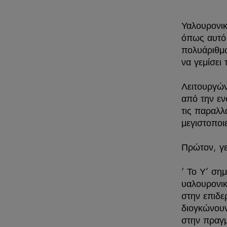
Υαλουρονικ
όπως αυτό. 
πολυάριθμω
να γεμίσει
Λειτουργών
από την ε
τις παραλλ
μεγιστοποιε
Πρώτον, γε
‘ Το Υ’ ση
υαλουρονικ
στην επιδε
διογκώνουν
στην πραγμ