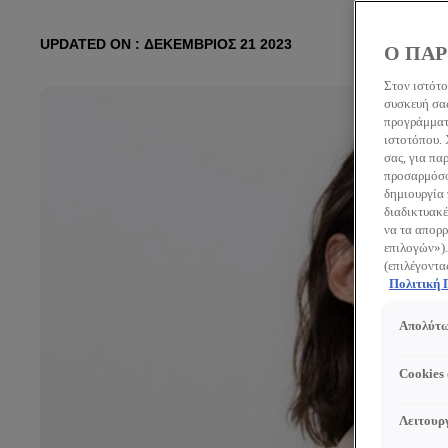
UPDATED ON : ΔΕΚΈΜΒΡΙΟΣ 21 2023
Ο ΠΑΡ
Στον ιστότο
συσκευή σας
προγράμματο
ιστοτόπου.
σας, για πα
προσαρμόσου
δημιουργία 
διαδικτυακέ
να τα απορρ
επιλογών»).
(επιλέγοντα
Πολιτική
Απολύτω
Cookies
Λειτουργ