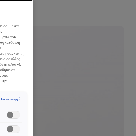
κεύσουμε στη
ες
ουργία του
 συγκατάθεσή
α
ευή σας για τη
ενο σε άλλες
οδοχή όλων»),
Αποθήκευση
ς σας
 στην
Πάντα ενεργό