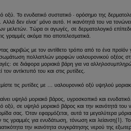
ό οξύ. Το ενυδατικό συστατικό - ορόσημο της δερματολ
Αλλά δεν είναι’ μόνο αυτό. Η ικανότητά του να τονώνει κ
ν μελετών. Τώρα οι αγωγές, σε δερματολογικό επίπεδο
 τις γραμμές ακόμα πιο αποτελεσματικά.
τας ακριβώς με τον αντίθετο τρόπο από το ένα προϊόν 
νσωμάτωση πολλαπλών μορφών υαλουρονικού οξέος στη 
αγές: σε διάφορα μοριακά βάρη για να αλληλοσυμπληρών
ί τον αντίκτυπό του και στις ρυτίδες.
μίστε τις ρυτίδες με … υαλουρονικό οξύ υψηλού μορι
μαίνει υψηλό μοριακό βάρος, υγροσκοπικό και ενυδατικ
ό οξύ, σε υψηλό μοριακό βάρος και την ικανότητά του 
ρμίδα σας. Όταν εφαρμόζεται, αυτά τα μεγαλύτερα μόρι
 τις γραμμές για ενυδάτωση, τόνωση και λείανση(1). Τ
ατικότητα την ικανότητα συγκράτησης νερού της εξωτερ