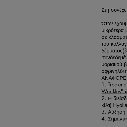
Στη συνέχε
Όταν έχουμ
μικρότερα 
σε κλάσματ
του κολλαγ
δέρματος(3
συνδεδεμέν
μοριακού β
σφριγηλότη
ΑΝΑΦΟΡΕ
1.
Trookman,
Wrinkles" i
2. Η διείσ
kDa) Hyalu
3. Αύξηση
4. Σημαντι