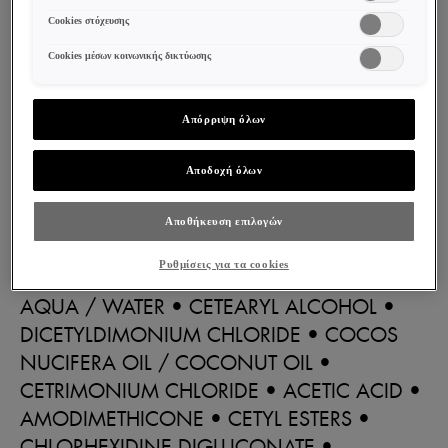
απαλότητα και τη λάμψη τους. Για βέλτιστα
πληροφορίες μπορείτε να βρείτε στην
Cookies στόχευσης
αποτελέσματα χρησιμοποιείστε σε
Cookies μέσων κοινωνικής δικτύωσης
συνδυασμό με το Kera-Solutions Shampoo.
Εφαρμογή & ΕΙΔΙΚΕΣ ΠΡΟΦΥΛΑΞΕΙΣ
Απόρριψη όλων
Σε περίπτωση επαφής με τα μάτια,
Αποδοχή όλων
ξεπλύνετε αμέσως.
Να φυλάσσεται μακριά από παιδιά.
Αποθήκευση επιλογών
Ρυθμίσεις για τα cookies
Σύνθεση
AQUA / WATER • CETEARYL ALCOHOL •
DICETYLDIMONIUM CHLORIDE • COCOS
NUCIFERA OIL / COCONUT OIL •
CETRIMONIUM CHLORIDE • ACETIC ACID •
AMODIMETHICONE • CETYL ESTERS •
CHLORHEXIDINE DIGLUCONATE •