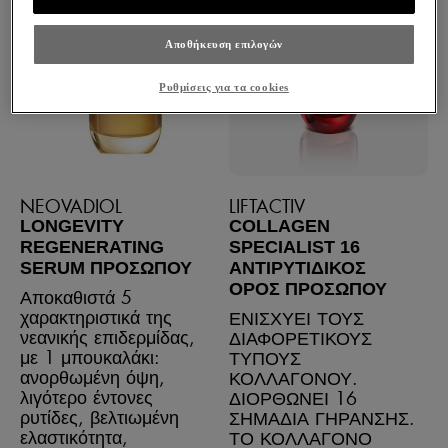
Αποθήκευση επιλογών
Ρυθμίσεις για τα cookies
NEOVADIOL
LIFTACTIV
LONGEVITY
COLLAGEN
REGENERATING
SPECIALIST 16
SERUM ΠΡΟΣΏΠΟΥ
ΑΝΤΙΡΥΤΙΔΙΚΟΣ
ΟΡΟΣ ΠΡΟΣΩΠΟΥ
Αποκαθιστά 5
χαρακτηριστικά της
ΕΝΙΣΧΥΕΙ ΤΟΥΣ
νεανικής επιδερμίδας,
ΔΙΑΦΟΡΕΤΙΚΟΥΣ
με 1 μπουκαλάκι:
ΤΥΠΟΥΣ
ανορθωμένη όψη,
ΚΟΛΛΑΓΟΝΟΥ.
λιγότερο έντονες
ΔΙΟΡΘΩΝΕΙ 16
ρυτίδες, βελτιωμένη
ΣΗΜΑΔΙΑ ΓΗΡΑΝΣΗΣ.
ελαστικότητα,
ΤΟ ΚΟΛΛΑΓΟΝΟ