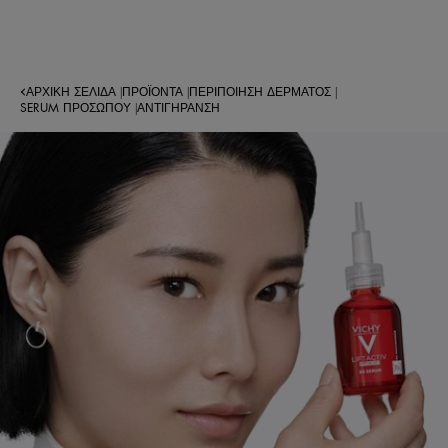
ΑΡΧΙΚΉ ΣΕΛΊΔΑ
ΠΡΟΪΌΝΤΑ
ΠΕΡΙΠΟΊΗΣΗ ΔΈΡΜΑΤΟΣ
|
|
|
SERUM ΠΡΟΣΏΠΟΥ
ΑΝΤΙΓΉΡΑΝΣΗ
|