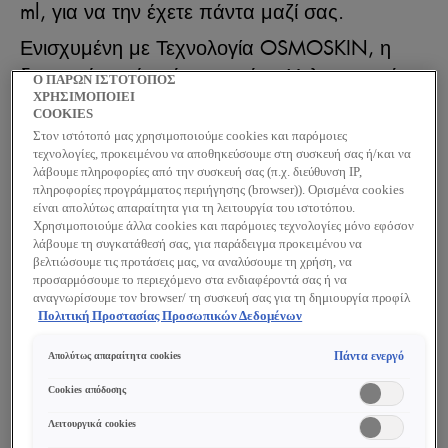
ml, για να την έχετε πάντα μαζί σας.
Ενισχυμένη με Τεχνολογία OSMOSKIN, η
δροσερή αυτή κρέμα περιέχει Υαλουρονικό
Ο ΠΑΡΩΝ ΙΣΤΟΤΟΠΟΣ
Οξύ, μέταλλα, Βιταμίνες Β3 & Ε και
ΧΡΗΣΙΜΟΠΟΙΕΙ
COOKIES
Σκουαλάνιο, για επανόρθωση και
Στον ιστότοπό μας χρησιμοποιούμε cookies και παρόμοιες
ενδυνάμωση του προστατευτικού φραγμού
τεχνολογίες, προκειμένου να αποθηκεύσουμε στη συσκευή σας ή/και να
λάβουμε πληροφορίες από την συσκευή σας (π.χ. διεύθυνση IP,
της επιδερμίδας. Παρέχει ενισχυμένη,
πληροφορίες προγράμματος περιήγησης (browser)). Ορισμένα cookies
παρατεταμένη ενυδάτωση για έως και 72
είναι απολύτως απαραίτητα για τη λειτουργία του ιστοτόπου.
Χρησιμοποιούμε άλλα cookies και παρόμοιες τεχνολογίες μόνο εφόσον
ώρες.
λάβουμε τη συγκατάθεσή σας, για παράδειγμα προκειμένου να
βελτιώσουμε τις προτάσεις μας, να αναλύσουμε τη χρήση, να
προσαρμόσουμε το περιεχόμενο στα ενδιαφέροντά σας ή να
Οφέλη
αναγνωρίσουμε τον browser/ τη συσκευή σας για τη δημιουργία προφίλ
με τα ενδιαφέροντά σας και να σας δείχνουμε σχετικό διαφημιστικό
Πολιτική Προστασίας Προσωπικών Δεδομένων
94% συμφωνούν ότι η επιδερμίδα τους
περιεχόμενο σε άλλες διαδικτυακές προτάσεις. Μπορείτε να αποδεχθείτε
cookies τα οποία δεν είναι απαραίτητα («Αποδοχή όλων»), να τα
Πάντα ενεργό
φαίνεται αμέσως ενυδατωμένη*.
Απολύτως απαραίτητα cookies
απορρίψετε («Απόρριψη όλων») ή να ρυθμίσετε και να αποθηκεύσετε τις
επιλογές σας («Αποθήκευση επιλογών»). Μπορείτε επίσης, ανά πάσα
Cookies απόδοσης
94% συμφωνούν ότι η επιδερμίδα τους
στιγμή, να ελέγξετε και να ρυθμίσετε εκ νέου τις επιλογές σας
φαίνεται ενυδατωμένη μέχρι το τέλος της
(επιλέγοντας το link «Ρυθμίσεις για τα cookies»). Περισσότερες
Λειτουργικά cookies
πληροφορίες μπορείτε να βρείτε στην