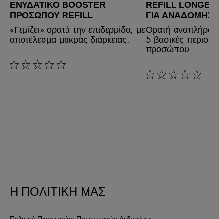
ΕΝΥΔΑΤΙΚΌ BOOSTER
REFILL LONGEV
ΠΡΟΣΏΠΟΥ REFILL
ΓΙΑ ΑΝΑΔΌΜΗΣ
«Γεμίζει» ορατά την επιδερμίδα, με
Ορατή αναπλήρωσ
αποτέλεσμα μακράς διάρκειας.
5 βασικές περιοχέ
προσώπου
rating: 0 out of 5
rating: 0 out of 5
Η ΠΟΛΙΤΙΚΗ ΜΑΣ
Πολιτική Προστασίας Προσωπικών Δεδομένων