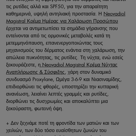
τις ρυτίδες αλλά και SPF50, για την απαραίτητη
καθημερινά, υψηλή αντηλιακή προστασία. Η
Neovadiol
Magistral Κρέμα Ημέρας για Χαλάρωση Προσώπου
έρχεται να αντιμετωπίσει τα σημάδια γήρανσης που
εντείνονται από τις ορμονικές μεταβολές κατά τη
μετεμμηνόπαυση, επανενεργοποιώντας τους
μηχανισμούς του δέρματος ενάντια στη χαλάρωση, την
απώλεια πυκνότητας, τις ρυτίδες. Τη νύχτα, ενώ εσείς
ξεκουράζεστε, η
Neovadiol Magistral Κρέμα Νύχτας
Αναπλήρωσης & Σύσφιξης
, χάρη στον δυναμικό
συνδυασμό Proxylane, Ωμέγα 3-6-9 και Νιασιναμίδης,
επιδιορθώνει τις φθορές, υποστηρίζει την κυτταρική
ανανέωση, λειαίνει λεπτές γραμμές και ρυτίδες,
διορθώνει τις δυσχρωμίες και αποκαλύπτει μια
ξεκούραστη, φωτεινή όψη.
+ Δεν ξεχνάμε ποτέ τη φροντίδα των ματιών και των
χειλιών, των δύο τόσο ευαίσθητων ζωνών του