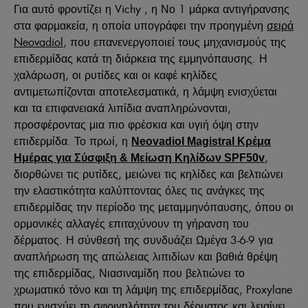
Για αυτό φροντίζει η Vichy , η Νο 1 μάρκα αντιγήρανσης
στα φαρμακεία, η οποία υπογράφει την προηγμένη
σειρά
Neovadiol
, που επανενεργοποιεί τους μηχανισμούς της
επιδερμίδας κατά τη διάρκεια της εμμηνόπαυσης. Η
χαλάρωση, οι ρυτίδες και οι καφέ κηλίδες
αντιμετωπίζονται αποτελεσματικά, η λάμψη ενισχύεται
και τα επιφανειακά λιπίδια αναπληρώνονται,
προσφέροντας μια πιο φρέσκια και υγιή όψη στην
επιδερμίδα. Το πρωί, η
Neovadiol Magistral Κρέμα
,
Ημέρας για Σύσφιξη & Μείωση Κηλίδων SPF50v
διορθώνει τις ρυτίδες, μειώνει τις κηλίδες και βελτιώνει
την ελαστικότητα καλύπτοντας όλες τις ανάγκες της
επιδερμίδας την περίοδο της μεταμμηνόπαυσης, όπου οι
ορμονικές αλλαγές επιταχύνουν τη γήρανση του
δέρματος. Η σύνθεσή της συνδυάζει Ωμέγα 3-6-9 για
αναπλήρωση της απώλειας λιπιδίων και βαθιά θρέψη
της επιδερμίδας, Νιασιναμίδη που βελτιώνει το
χρωματικό τόνο και τη λάμψη της επιδερμίδας, Proxylane
που ενισχύει τη σφριγηλότητα του δέρματος και λειαίνει