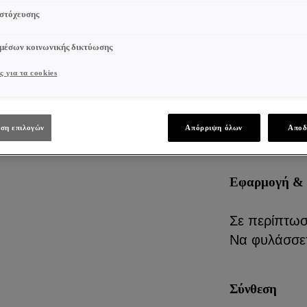
αντοχή των 
 στόχευσης
και ενδυναμ
 μέσων κοινωνικής δικτύωσης
τα μαλλιά α
λεπτά και α
ς για τα cookies
μαλλιών, έλ
όγκου των μ
μαλλιά.
ση επιλογών
Απόρριψη όλων
Αποδ
Εφαρμογή 
Σε περίπτωσ
Να φυλάσσετ
Σύνθεση