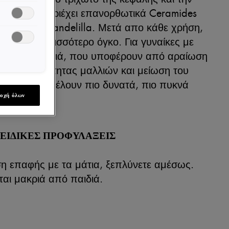
μαλλιών. Περιέχει επανορθωτικά Ceramides
ωτικό κερί Candelilla. Μετά απο κάθε χρήση,
ποκτούν περισσότερο όγκο. Για γυναίκες με
δύναμα μαλλιά, που υποφέρουν από αραίωση
λειψη πυκνότητας μαλλιών και μείωση του
αλλιών και θέλουν πιο δυνατά, πιο πυκνά
οχή όλων
& ΕΙΔΙΚΕΣ ΠΡΟΦΥΛΑΞΕΙΣ
η επαφής με τα μάτια, ξεπλύνετε αμέσως.
αι μακριά από παιδιά.