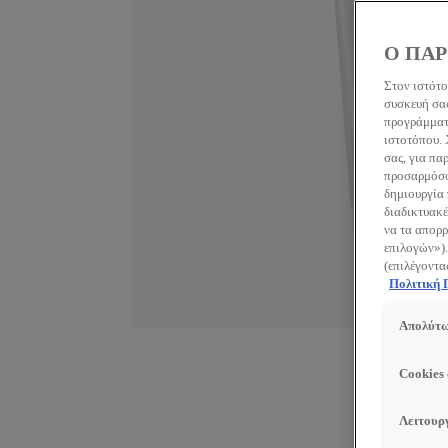
Ο ΠΑΡ
Στον ιστότο
συσκευή σας
προγράμματο
ιστοτόπου.
σας, για πα
προσαρμόσου
δημιουργία 
διαδικτυακέ
να τα απορρ
επιλογών»).
(επιλέγοντα
Πολιτική
Απολύτω
Cookies
Λειτουργ