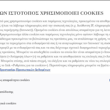
αντοχή των
τρίχας.
ΩΝ ΙΣΤΟΤΟΠΟΣ ΧΡΗΣΙΜΟΠΟΙΕΙ COOKIES
πό μας χρησιμοποιούμε cookies και παρόμοιες τεχνολογίες, προκειμένου να αποθη
 ή/και να λάβουμε πληροφορίες από την συσκευή σας (π.χ. διεύθυνση IP, πληροφορί
ς περιήγησης (browser)). Ορισμένα cookies είναι απολύτως απαραίτητα για τη λειτ
 Χρησιμοποιούμε άλλα cookies και παρόμοιες τεχνολογίες μόνο εφόσον λάβουμε τη
ράδειγμα προκειμένου να βελτιώσουμε τις προτάσεις μας, να αναλύσουμε τη χρήση, ν
Selected size
με το περιεχόμενο στα ενδιαφέροντά σας ή να αναγνωρίσουμε τον browser/ τη συσκ
προφίλ με τα ενδιαφέροντά σας και να σας δείχνουμε σχετικό διαφημιστικό περιεχόμ
ς προτάσεις. Μπορείτε να αποδεχθείτε cookies τα οποία δεν είναι απαραίτητα («Απ
ίψετε («Απόρριψη όλων») ή να ρυθμίσετε και να αποθηκεύσετε τις επιλογές σας («
ΑΓΟΡΑΣΤ
 Μπορείτε επίσης, ανά πάσα στιγμή, να ελέγξετε και να ρυθμίσετε εκ νέου τις επιλογέ
ς το link «Ρυθμίσεις για τα cookies»). Περισσότερες πληροφορίες μπορείτε να βρείτε
 Προστασίας Προσωπικών Δεδομένων
ΔΕΡΜΑΤΟΛ
ς απαραίτητα cookies
Περιγραφή
 απόδοσης
To conditione
ικά cookies
πυκνότητα, ε