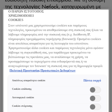
της τεχνολογίας Netlock, κατοχυρωμένη με
Ο ΠΑΡΩΝ ΙΣΤΟΤΟΠΟΣ
πολλαπλά διπλώματα ευρεσιτεχνίας, η
ΧΡΗΣΙΜΟΠΟΙΕΙ
εξαιρετικά ανάλαφρη σύνθεσή του σχηματίζει
COOKIES
Στον ιστότοπό μας χρησιμοποιούμε cookies και παρόμοιες
ένα προηγμένο φιλμ UV προστασίας, με
τεχνολογίες, προκειμένου να αποθηκεύσουμε στη συσκευή σας ή/και να
αόρατο τελείωμα, χωρίς λευκά ίχνη.
λάβουμε πληροφορίες από την συσκευή σας (π.χ. διεύθυνση IP,
πληροφορίες προγράμματος περιήγησης (browser)). Ορισμένα cookies
Ενισχυμένο με υαλουρονικό οξύ, κλάσματα
είναι απολύτως απαραίτητα για τη λειτουργία του ιστοτόπου.
προβιοτικών και ιαματικό ηφαιστειακό νερό
Χρησιμοποιούμε άλλα cookies και παρόμοιες τεχνολογίες μόνο εφόσον
λάβουμε τη συγκατάθεσή σας, για παράδειγμα προκειμένου να
της Vichy.
βελτιώσουμε τις προτάσεις μας, να αναλύσουμε τη χρήση, να
προσαρμόσουμε το περιεχόμενο στα ενδιαφέροντά σας ή να
αναγνωρίσουμε τον browser/ τη συσκευή σας για τη δημιουργία προφίλ
Βασικά Συστατικά
με τα ενδιαφέροντά σας και να σας δείχνουμε σχετικό διαφημιστικό
Πολιτική Προστασίας Προσωπικών Δεδομένων
περιεχόμενο σε άλλες διαδικτυακές προτάσεις. Μπορείτε να αποδεχθείτε
ΚΛΆΣΜΑΤΑ ΠΡΟΒΙΟΤΙΚΏΝ
cookies τα οποία δεν είναι απαραίτητα («Αποδοχή όλων»), να τα
Πάντα ενεργό
Απολύτως απαραίτητα cookies
Αναπλάθει και καταπραΰνει το δέρμα. Βοηθά
απορρίψετε («Απόρριψη όλων») ή να ρυθμίσετε και να αποθηκεύσετε τις
επιλογές σας («Αποθήκευση επιλογών»). Μπορείτε επίσης, ανά πάσα
Cookies απόδοσης
στην καλύτερη ανοχή των οξέων.
στιγμή, να ελέγξετε και να ρυθμίσετε εκ νέου τις επιλογές σας
(επιλέγοντας το link «Ρυθμίσεις για τα cookies»). Περισσότερες
Λειτουργικά cookies
πληροφορίες μπορείτε να βρείτε στην
ΥΑΛΟΥΡΟΝΙΚΌ ΟΞΎ
Cookies στόχευσης
Διατηρεί 1.000 φορές το βάρος του σε νερό!