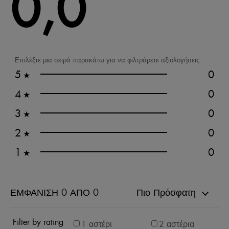
0,0
Επιλέξτε μια σειρά παρακάτω για να φιλτράρετε αξιολογήσεις
5
0
★
4
0
★
3
0
★
2
0
★
1
0
★
ΕΜΦΆΝΙΣΗ 0 ΑΠΌ 0
Πιο Πρόσφατη
Filter by rating
1 αστέρι
2 αστέρια