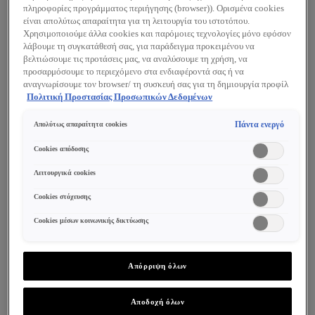
πληροφορίες προγράμματος περιήγησης (browser)). Ορισμένα cookies
κακοσμία για έως και 96 ώρες, χωρίς ορατά
είναι απολύτως απαραίτητα για τη λειτουργία του ιστοτόπου.
ίχνη, με απόλυτα στεγνή αίσθηση. Σύνθεση
Χρησιμοποιούμε άλλα cookies και παρόμοιες τεχνολογίες μόνο εφόσον
λάβουμε τη συγκατάθεσή σας, για παράδειγμα προκειμένου να
με 0% αλκοόλη. Δερματολογικά ελεγμένο,
βελτιώσουμε τις προτάσεις μας, να αναλύσουμε τη χρήση, να
υποαλλεργικό, και κατάλληλο για ευαίσθητες
προσαρμόσουμε το περιεχόμενο στα ενδιαφέροντά σας ή να
αναγνωρίσουμε τον browser/ τη συσκευή σας για τη δημιουργία προφίλ
επιδερμίδες.
με τα ενδιαφέροντά σας και να σας δείχνουμε σχετικό διαφημιστικό
Πολιτική Προστασίας Προσωπικών Δεδομένων
περιεχόμενο σε άλλες διαδικτυακές προτάσεις. Μπορείτε να αποδεχθείτε
cookies τα οποία δεν είναι απαραίτητα («Αποδοχή όλων»), να τα
Πάντα ενεργό
Απολύτως απαραίτητα cookies
Υφή
απορρίψετε («Απόρριψη όλων») ή να ρυθμίσετε και να αποθηκεύσετε τις
επιλογές σας («Αποθήκευση επιλογών»). Μπορείτε επίσης, ανά πάσα
Cookies απόδοσης
Ανάλαφρη υφή με άρωμα φρεσκάδας. Με
στιγμή, να ελέγξετε και να ρυθμίσετε εκ νέου τις επιλογές σας
στεγνή αίσθηση στην επιδερμίδα αμέσως
(επιλέγοντας το link «Ρυθμίσεις για τα cookies»). Περισσότερες
Λειτουργικά cookies
πληροφορίες μπορείτε να βρείτε στην
μετά από την εφαρμογή.
Cookies στόχευσης
Cookies μέσων κοινωνικής δικτύωσης
Ενεργά Συστατικά
Διπλή τεχνολογία Sweat-Lock: με τη δύναμη
Απόρριψη όλων
δύο αλάτων αλουμινίου, για απαράμιλλη
αποτελεσματικότητα κατά του ιδρώτα και της
Αποδοχή όλων