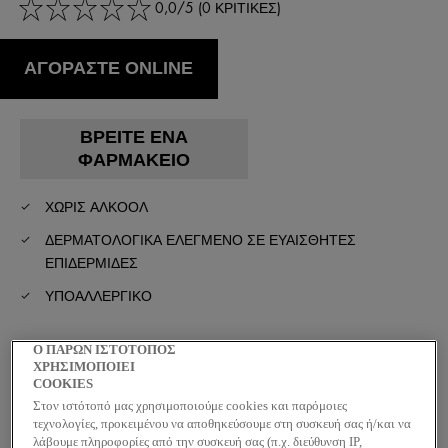
0,0/5 (0 ΚΡΙΤΙΚΕΣ)
ΑΓΟΡΑΣΤΕ ONLINE
ΒΡΕΊΤΕ ΈΝΑ
ΦΑΡΜΑΚΕΊΟ
ΧΩΡΊΣ ΑΛΚΟΌΛ
ΔΕΡΜΑΤΟΛΟΓΙΚΆ ΕΛΕΓΜΈΝΟ ΣΕ ΕΥΑΊΣΘΗΤΕΣ
ΕΠΙΔΕΡΜΊΔΕΣ
ΥΠΟΑΛΛΕΡΓΙΚΌ
Περιγραφή
Ο ΠΑΡΩΝ ΙΣΤΟΤΟΠΟΣ
ΧΡΗΣΙΜΟΠΟΙΕΙ
Απαράμιλλη αποτελεσματικότητα που
COOKIES
συνδυάζεται με υψηλή ανοχή. Το προϊόν αυτό
Στον ιστότοπό μας χρησιμοποιούμε cookies και παρόμοιες
τεχνολογίες, προκειμένου να αποθηκεύσουμε στη συσκευή σας ή/και να
προστατεύει από τον ιδρώτα και την
λάβουμε πληροφορίες από την συσκευή σας (π.χ. διεύθυνση IP,