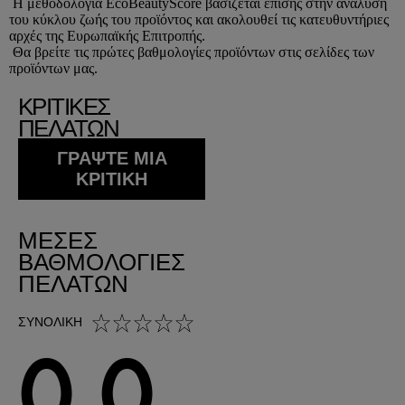
Η μεθοδολογία EcoBeautyScore βασίζεται επίσης στην ανάλυση
του κύκλου ζωής του προϊόντος και ακολουθεί τις κατευθυντήριες
αρχές της Ευρωπαϊκής Επιτροπής.
Θα βρείτε τις πρώτες βαθμολογίες προϊόντων στις σελίδες των
προϊόντων μας.
ΚΡΙΤΙΚΕΣ
ΠΕΛΑΤΩΝ
ΓΡΆΨΤΕ ΜΙΑ
ΚΡΙΤΙΚΉ
ΜΈΣΕΣ
ΒΑΘΜΟΛΟΓΊΕΣ
ΠΕΛΑΤΏΝ
0,0 out of 5 stars
ΣΥΝΟΛΙΚΉ
0,0